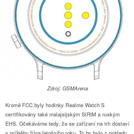
Zdroj: GSMArena
Kromě FCC byly hodinky Realme Watch S
certifikovány také malajsijským SIRIM a ruským
EHS. Očekáváme tedy, že se zařízení na trh dostaví
v průběhu října letošního roku. To by bylo z pohledu