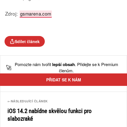
Zdroj:
gsmarena.com
Sdílet článek
Pomozte nám tvořit
lepší obsah
. Přidejte se k Premium
🚀
členům.
PŘIDAT SE K NÁM
←
NÁSLEDUJÍCÍ ČLÁNEK
iOS 14.2 nabídne skvělou funkci pro
slabozraké