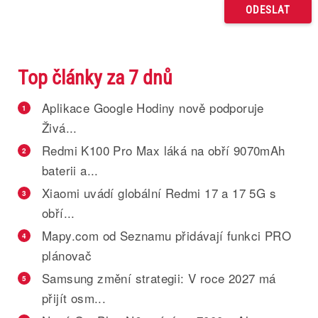
Top články za 7 dnů
Aplikace Google Hodiny nově podporuje
1
Živá...
Redmi K100 Pro Max láká na obří 9070mAh
2
baterii a...
Xiaomi uvádí globální Redmi 17 a 17 5G s
3
obří...
Mapy.com od Seznamu přidávají funkci PRO
4
plánovač
Samsung změní strategii: V roce 2027 má
5
přijít osm...