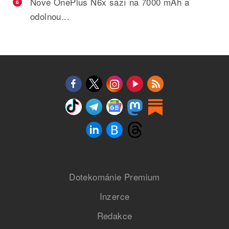
Nové OnePlus N6x sází na 7000 mAh a
6
odolnou...
Dotekománie Premium
Inzerce
Redakce