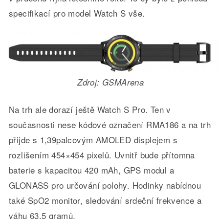
specifikací pro model Watch S vše.
Zdroj: GSMArena
Na trh ale dorazí ještě Watch S Pro. Ten v
současnosti nese kódové označení RMA186 a na trh
přijde s 1,39palcovým AMOLED displejem s
rozlišením 454×454 pixelů. Uvnitř bude přítomna
baterie s kapacitou 420 mAh, GPS modul a
GLONASS pro určování polohy. Hodinky nabídnou
také SpO2 monitor, sledování srdeční frekvence a
váhu 63,5 gramů.