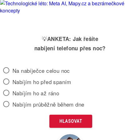
💡
ANKETA:
Jak řešíte
nabíjení telefonu přes noc?
Na nabíječce celou noc
Nabíjím ho před spaním
Nabíjím ho až ráno
Nabíjím průběžně během dne