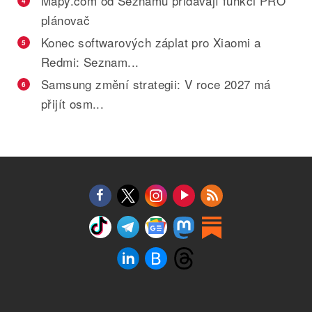
Mapy.com od Seznamu přidávají funkci PRO
4
plánovač
Konec softwarových záplat pro Xiaomi a
5
Redmi: Seznam...
Samsung změní strategii: V roce 2027 má
6
přijít osm...