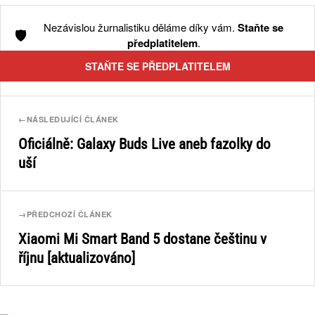
Nezávislou žurnalistiku děláme díky vám.
Staňte se
🛡️
předplatitelem
.
STAŇTE SE PŘEDPLATITELEM
←
NÁSLEDUJÍCÍ ČLÁNEK
Oficiálně: Galaxy Buds Live aneb fazolky do
uší
→
PŘEDCHOZÍ ČLÁNEK
Xiaomi Mi Smart Band 5 dostane češtinu v
říjnu [aktualizováno]