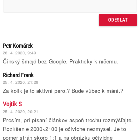
Petr Komárek
26. 4. 2020, 9:49
Čínský šmejd bez Google. Prakticky k ničemu.
Richard Frank
25. 4. 2020, 21:28
Za kolik je to aktivní pero.? Bude vůbec k mání.?
Vojtík S
25. 4. 2020, 20:21
Prosím, pri písaní článkov aspoň trochu rozmýšľajte.
Rozlíšenie 2000×2100 je očividne nezmysel. Je to
pomer strán skoro 1:1 a na obrázku očividne