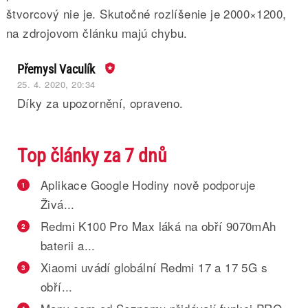
štvorcový nie je. Skutočné rozlíšenie je 2000×1200,
na zdrojovom článku majú chybu.
Přemysl Vaculík
25. 4. 2020, 20:34
Díky za upozornění, opraveno.
Top články za 7 dnů
Aplikace Google Hodiny nově podporuje
1
Živá...
Redmi K100 Pro Max láká na obří 9070mAh
2
baterii a...
Xiaomi uvádí globální Redmi 17 a 17 5G s
3
obří...