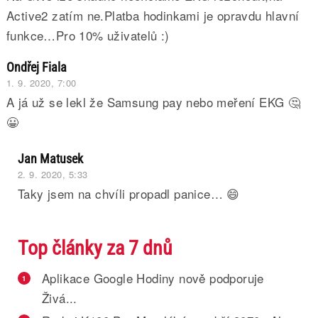
Active2 zatím ne.Platba hodinkami je opravdu hlavní
funkce…Pro 10% uživatelů :)
Ondřej Fiala
1. 9. 2020, 7:00
A já už se lekl že Samsung pay nebo meření EKG 🤔
😀
Jan Matusek
2. 9. 2020, 5:33
Taky jsem na chvíli propadl panice… 😄
Top články za 7 dnů
Aplikace Google Hodiny nově podporuje
1
Živá...