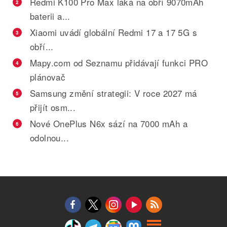
Redmi K100 Pro Max láká na obří 9070mAh
2
baterii a...
Xiaomi uvádí globální Redmi 17 a 17 5G s
3
obří...
Mapy.com od Seznamu přidávají funkci PRO
4
plánovač
Samsung změní strategii: V roce 2027 má
5
přijít osm...
Nové OnePlus N6x sází na 7000 mAh a
6
odolnou...