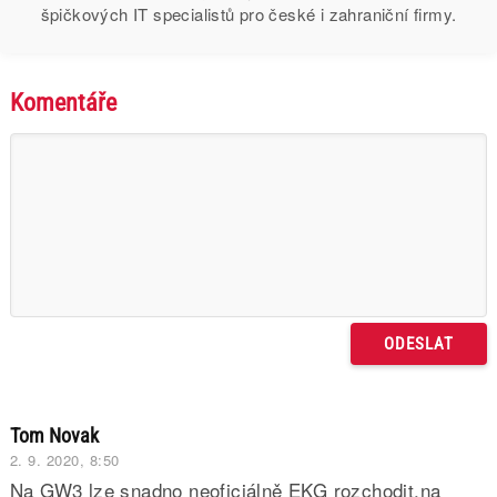
špičkových IT specialistů pro české i zahraniční firmy.
Komentáře
Tom Novak
2. 9. 2020, 8:50
Na GW3 lze snadno neoficiálně EKG rozchodit,na