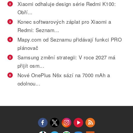
Xiaomi odhaluje design série Redmi K100:
2
Obří...
Konec softwarových záplat pro Xiaomi a
3
Redmi: Seznam...
Mapy.com od Seznamu přidávají funkci PRO
4
plánovač
Samsung změní strategii: V roce 2027 má
5
přijít osm...
Nové OnePlus N6x sází na 7000 mAh a
6
odolnou...