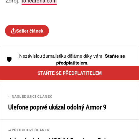
Zdroj:
fonearena.com
Sdílet článek
Nezávislou žurnalistiku děláme díky vám.
Staňte se
🛡️
předplatitelem
.
STAŇTE SE PŘEDPLATITELEM
←
NÁSLEDUJÍCÍ ČLÁNEK
Ulefone poprvé ukázal odolný Armor 9
→
PŘEDCHOZÍ ČLÁNEK