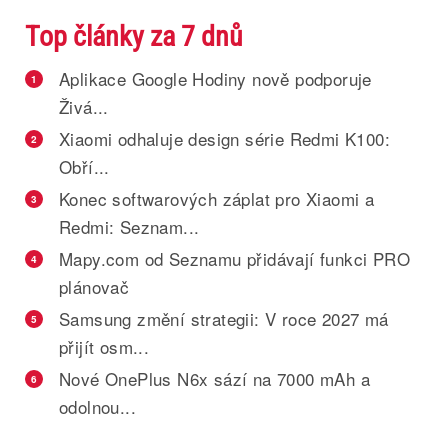
Top články za 7 dnů
Aplikace Google Hodiny nově podporuje
1
Živá...
Xiaomi odhaluje design série Redmi K100:
2
Obří...
Konec softwarových záplat pro Xiaomi a
3
Redmi: Seznam...
Mapy.com od Seznamu přidávají funkci PRO
4
plánovač
Samsung změní strategii: V roce 2027 má
5
přijít osm...
Nové OnePlus N6x sází na 7000 mAh a
6
odolnou...