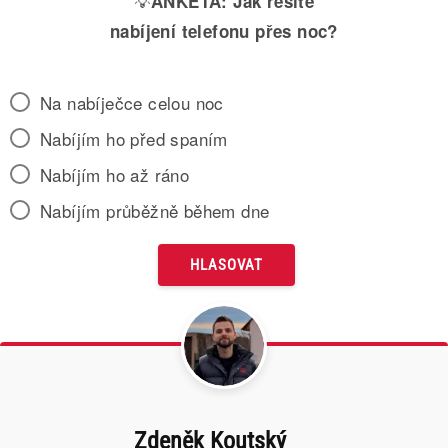
💡
ANKETA:
Jak řešíte
nabíjení telefonu přes noc?
Na nabíječce celou noc
Nabíjím ho před spaním
Nabíjím ho až ráno
Nabíjím průběžně během dne
Zdeněk Koutský