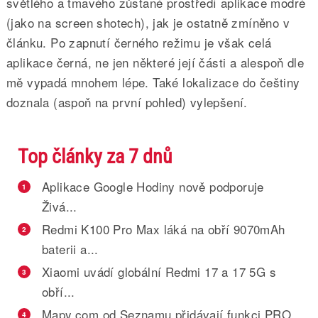
světlého a tmavého zůstané prostředí aplikace modré
(jako na screen shotech), jak je ostatně zmíněno v
článku. Po zapnutí černého režimu je však celá
aplikace černá, ne jen některé její části a alespoň dle
mě vypadá mnohem lépe. Také lokalizace do češtiny
doznala (aspoň na první pohled) vylepšení.
Top články za 7 dnů
Aplikace Google Hodiny nově podporuje
1
Živá...
Redmi K100 Pro Max láká na obří 9070mAh
2
baterii a...
Xiaomi uvádí globální Redmi 17 a 17 5G s
3
obří...
Mapy.com od Seznamu přidávají funkci PRO
4