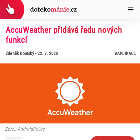
AccuWeather přidává řadu nových
funkcí
Zdeněk Koutský
• 22. 7. 2020
#APLIKACE
Zdroj: AndroidPolice