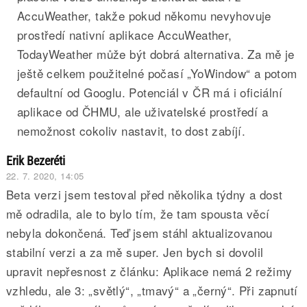
AccuWeather, takže pokud někomu nevyhovuje
prostředí nativní aplikace AccuWeather,
TodayWeather může být dobrá alternativa. Za mě je
ještě celkem použitelné počasí „YoWindow“ a potom
defaultní od Googlu. Potenciál v ČR má i oficiální
aplikace od ČHMU, ale uživatelské prostředí a
nemožnost cokoliv nastavit, to dost zabíjí.
Erik Bezeréti
22. 7. 2020, 14:05
Beta verzi jsem testoval před několika týdny a dost
mě odradila, ale to bylo tím, že tam spousta věcí
nebyla dokončená. Teď jsem stáhl aktualizovanou
stabilní verzi a za mě super. Jen bych si dovolil
upravit nepřesnost z článku: Aplikace nemá 2 režimy
vzhledu, ale 3: „světlý“, „tmavý“ a „černý“. Při zapnutí