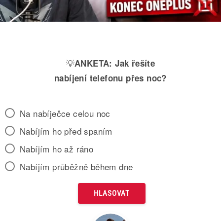
💡
ANKETA:
Jak řešíte
nabíjení telefonu přes noc?
Na nabíječce celou noc
Nabíjím ho před spaním
Nabíjím ho až ráno
Nabíjím průběžně během dne