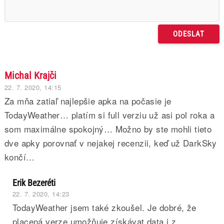
Michal Krajči
22. 7. 2020, 14:15
Za mňa zatiaľ najlepšie apka na počasie je
TodayWeather… platím si full verziu už asi pol roka a
som maximálne spokojný… Možno by ste mohli tieto
dve apky porovnať v nejakej recenzii, keď už DarkSky
končí…
Erik Bezeréti
22. 7. 2020, 14:23
TodayWeather jsem také zkoušel. Je dobré, že
placená verze umožňuje získávat data i z