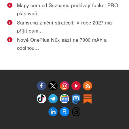
Mapy.com od Seznamu přidávají funkci PRO
4
plánovač
Samsung změní strategii: V roce 2027 má
5
přijít osm...
Nové OnePlus N6x sází na 7000 mAh a
6
odolnou...