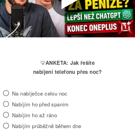
💡
ANKETA:
Jak řešíte
nabíjení telefonu přes noc?
Na nabíječce celou noc
Nabíjím ho před spaním
Nabíjím ho až ráno
Nabíjím průběžně během dne