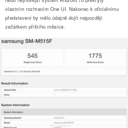
vlastním rozhraním One UI. Nakonec k oficiálnímu
představení by mělo údajně dojít nejpozději
začátkem příštího měsíce.