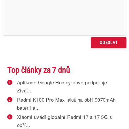
Top články za 7 dnů
Aplikace Google Hodiny nově podporuje
1
Živá...
Redmi K100 Pro Max láká na obří 9070mAh
2
baterii a...
Xiaomi uvádí globální Redmi 17 a 17 5G s
3
obří...