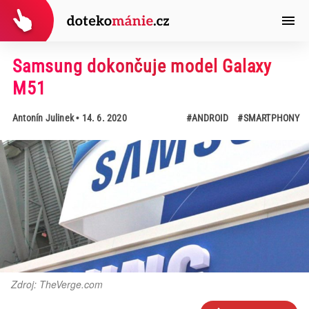
Samsung dokončuje model Galaxy
M51
Antonín Julinek
• 14. 6. 2020
#ANDROID
#SMARTPHONY
Zdroj: TheVerge.com