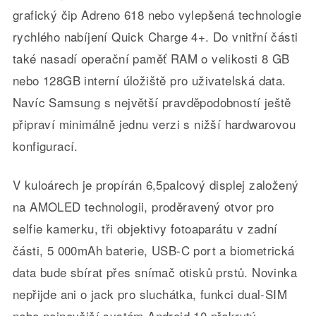
grafický čip Adreno 618 nebo vylepšená technologie
rychlého nabíjení Quick Charge 4+. Do vnitřní části
také nasadí operační paměť RAM o velikosti 8 GB
nebo 128GB interní úložiště pro uživatelská data.
Navíc Samsung s největší pravděpodobností ještě
připraví minimálně jednu verzi s nižší hardwarovou
konfigurací.
V kuloárech je propírán 6,5palcový displej založený
na AMOLED technologii, proděravený otvor pro
selfie kamerku, tři objektivy fotoaparátu v zadní
části, 5 000mAh baterie, USB-C port a biometrická
data bude sbírat přes snímač otisků prstů. Novinka
nepřijde ani o jack pro sluchátka, funkci dual-SIM
nebo nejnovější systém Android 10 překrytý