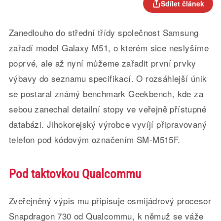
Sdílet článek
Zanedlouho do střední třídy společnost Samsung
zařadí model Galaxy M51, o kterém sice neslyšíme
poprvé, ale až nyní můžeme zařadit první prvky
výbavy do seznamu specifikací. O rozsáhlejší únik
se postaral známý benchmark Geekbench, kde za
sebou zanechal detailní stopy ve veřejně přístupné
databázi. Jihokorejský výrobce vyvíjí připravovaný
telefon pod kódovým označením SM-M515F.
Pod taktovkou Qualcommu
Zveřejněný výpis mu připisuje osmijádrový procesor
Snapdragon 730 od Qualcommu, k němuž se váže