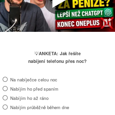
💡
ANKETA:
Jak řešíte
nabíjení telefonu přes noc?
Na nabíječce celou noc
Nabíjím ho před spaním
Nabíjím ho až ráno
Nabíjím průběžně během dne