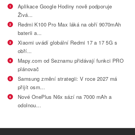
Aplikace Google Hodiny nově podporuje
1
Živá...
Redmi K100 Pro Max láká na obří 9070mAh
2
baterii a...
Xiaomi uvádí globální Redmi 17 a 17 5G s
3
obří...
Mapy.com od Seznamu přidávají funkci PRO
4
plánovač
Samsung změní strategii: V roce 2027 má
5
přijít osm...
Nové OnePlus N6x sází na 7000 mAh a
6
odolnou...