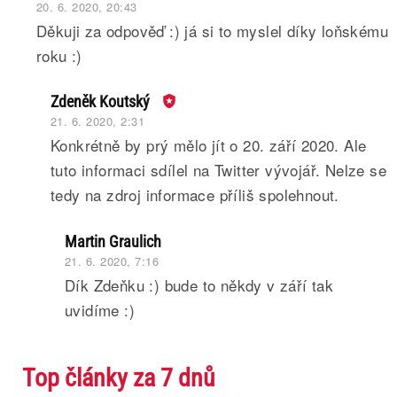
20. 6. 2020, 20:43
Děkuji za odpověď :) já si to myslel díky loňskému
roku :)
Zdeněk Koutský
21. 6. 2020, 2:31
Konkrétně by prý mělo jít o 20. září 2020. Ale
tuto informaci sdílel na Twitter vývojář. Nelze se
tedy na zdroj informace příliš spolehnout.
Martin Graulich
21. 6. 2020, 7:16
Dík Zdeňku :) bude to někdy v září tak
uvidíme :)
Top články za 7 dnů