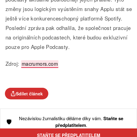
změny jsou logickým vyústěním snahy Applu stát se
ještě více konkurenceschopný platformě Spotify.
Poslední zpráva pak odhalila, že společnost pracuje
na originálních podcastech, které budou exkluzivní
pouze pro Apple Podcasty.
Zdroj:
macrumors.com
Sdílet článek
Nezávislou žurnalistiku děláme díky vám.
Staňte se
🛡️
předplatitelem
.
STAŇTE SE PŘEDPLATITELEM