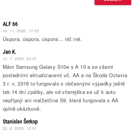
ALF 66
16. 11. 2020, 17:03
Úspora, úspora, úspora… nič iné.
Jan K.
13. 7. 2020, 23:47
Mám Samsung Galaxy S10e s A 10 a se všemi
posledními aktualizacemi vč. AA a na Škoda Octavia
3 r. v. 2018 to fungovalo s občasnými výpadky ještě
tak 14 dní zpátky, ale od včerejška se už k autu
nepřipojí ani malželčina S9, která fungovala s AA
úplně ukázkově.
Stanislav Šerkop
22. 6. 2020, 12:51