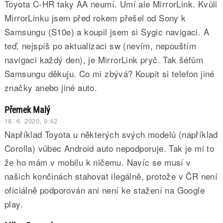
Toyota C-HR taky AA neumí. Umí ale MirrorLink. Kvůli
MirrorLinku jsem před rokem přešel od Sony k
Samsungu (S10e) a koupil jsem si Sygic navigaci. A
teď, nejspíš po aktualizaci sw (nevím, nepouštím
navigaci každý den), je MirrorLink pryč. Tak šéfům
Samsungu děkuju. Co mi zbývá? Koupit si telefon jiné
značky anebo jiné auto.
Přemek Malý
18. 6. 2020, 9:42
Například Toyota u některých svých modelů (například
Corolla) vůbec Android auto nepodporuje. Tak je mi to
že ho mám v mobilu k ničemu. Navíc se musí v
našich končinách stahovat ilegálně, protože v ČR není
oficiálně podporován ani není ke stažení na Google
play.