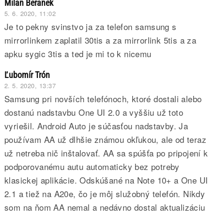
Milan Beranek
5. 6. 2020, 11:02
Je to pekny svinstvo ja za telefon samsung s
mirrorlinkem zaplatil 30tis a za mirrorlink 5tis a za
apku sygic 3tis a ted je mi to k nicemu
Ľubomír Trón
2. 5. 2020, 13:37
Samsung pri novších telefónoch, ktoré dostali alebo
dostanú nadstavbu One UI 2.0 a vyššiu už toto
vyriešil. Android Auto je súčasťou nadstavby. Ja
používam AA už dlhšie známou okľukou, ale od teraz
už netreba nič inštalovať. AA sa spúšťa po pripojení k
podporovanému autu automaticky bez potreby
klasickej aplikácie. Odskúšané na Note 10+ a One UI
2.1 a tiež na A20e, čo je môj služobný telefón. Nikdy
som na ňom AA nemal a nedávno dostal aktualizáciu