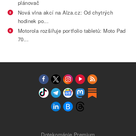
plánovač
Nová vlna akcí na Alza.cz: Od chytrých
5
hodinek po...
Motorola rozšiřuje portfolio tabletů: Moto Pad
6
70...
Dotekománie Premium