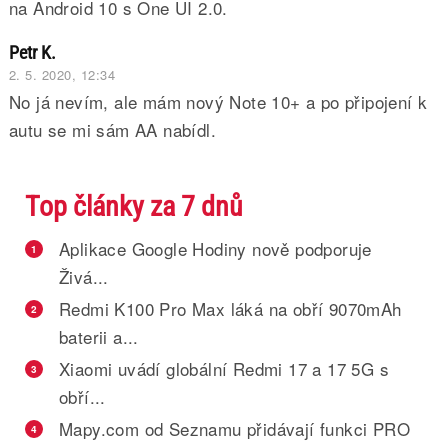
na Android 10 s One UI 2.0.
Petr K.
2. 5. 2020, 12:34
No já nevím, ale mám nový Note 10+ a po připojení k
autu se mi sám AA nabídl.
Top články za 7 dnů
Aplikace Google Hodiny nově podporuje
1
Živá...
Redmi K100 Pro Max láká na obří 9070mAh
2
baterii a...
Xiaomi uvádí globální Redmi 17 a 17 5G s
3
obří...
Mapy.com od Seznamu přidávají funkci PRO
4