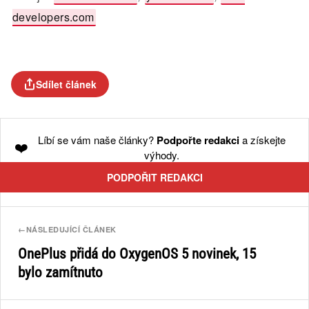
developers.com
Sdílet článek
Líbí se vám naše články?
Podpořte redakci
a získejte
❤️
výhody.
PODPOŘIT REDAKCI
←
NÁSLEDUJÍCÍ ČLÁNEK
OnePlus přidá do OxygenOS 5 novinek, 15
bylo zamítnuto