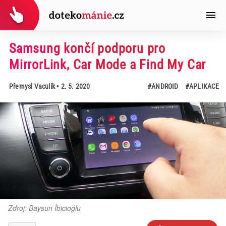
Samsung končí podporu pro
MirrorLink, Car Mode a Find My Car
Přemysl Vaculík
• 2. 5. 2020
#ANDROID
#APLIKACE
Zdroj: Baysun İbicioğlu