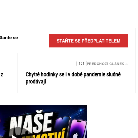
Staňte se
STAŇTE SE PŘEDPLATITELEM
PŘEDCHOZÍ ČLÁNEK
→
[J]
 z
Chytré hodinky se i v době pandemie slušně
prodávají