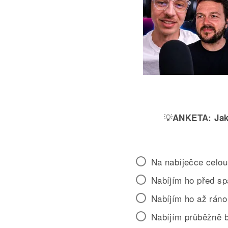
💡
ANKETA:
Jak
Na nabíječce celou
Nabíjím ho před s
Nabíjím ho až ráno
Nabíjím průběžně 