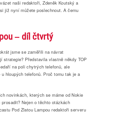
ázet naši redaktoři, Zdeněk Koutský a
 si již nyní můžete poslechnout. A čemu
ou – díl čtvrtý
tokrát jsme se zaměřili na návrat
ejí strategie? Představila vlastně někdy TOP
daří na poli chytrých telefonů, ale
u hloupých telefonů. Proč tomu tak je a
ích novinkách, kterých se máme od Nokie
u prosadit? Nejen o těchto otázkách
dcastu Pod Zlatou Lampou redaktoři serveru