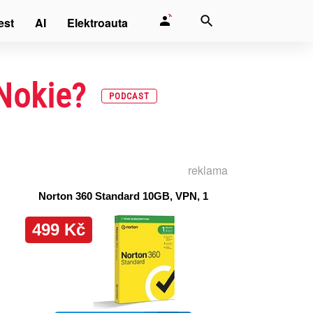
est
AI
Elektroauta
 Nokie?
PODCAST
reklama