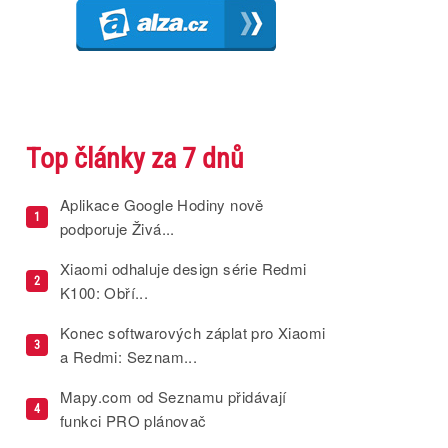
Top články za 7 dnů
Aplikace Google Hodiny nově
1
podporuje Živá...
Xiaomi odhaluje design série Redmi
2
K100: Obří...
Konec softwarových záplat pro Xiaomi
3
a Redmi: Seznam...
Mapy.com od Seznamu přidávají
4
funkci PRO plánovač