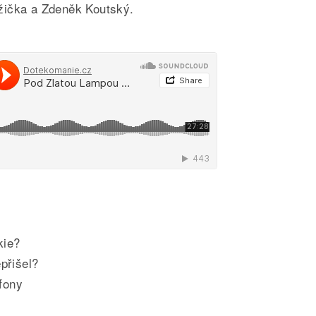
žička a Zdeněk Koutský.
kie?
přišel?
efony