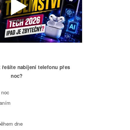
 řešíte nabíjení telefonu přes
noc?
 noc
paním
během dne