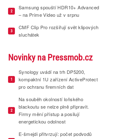
Samsung spouští HDR10+ Advanced
2
– na Prime Video už v srpnu
CMF Clip Pro rozšiřují svět klipových
3
sluchátek
Novinky na Pressmob.cz
Synology uvádí na trh DP5200,
kompaktní 1U zařízení ActiveProtect
1
pro ochranu firemních dat
Na souběh okolností loňského
blackoutu se nelze plně připravit.
2
Firmy mění přístup a posilují
energetickou odolnost
E-šmejdi přitvrzují: počet podvodů