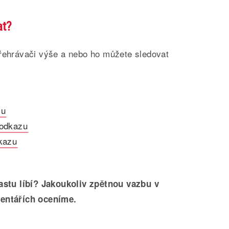
at?
přehrávači výše a nebo ho můžete sledovat
zu
 odkazu
kazu
stu líbí? Jakoukoliv zpětnou vazbu v
entářích oceníme.