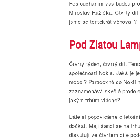
Posloucháním vás budou prov
Miroslav Růžička. Čtvrtý díl
jsme se tentokrát věnovali?
Pod Zlatou Lamp
Čtvrtý týden, čtvrtý díl. Ten
společnosti Nokia. Jaká je j
model? Paradoxně se Nokii ne
zaznamenává skvělé prodeje 
jakým trhům vládne?
Dále si popovídáme o letošn
dočkat. Mají šanci se na trh
diskutují ve čtvrtém díle po