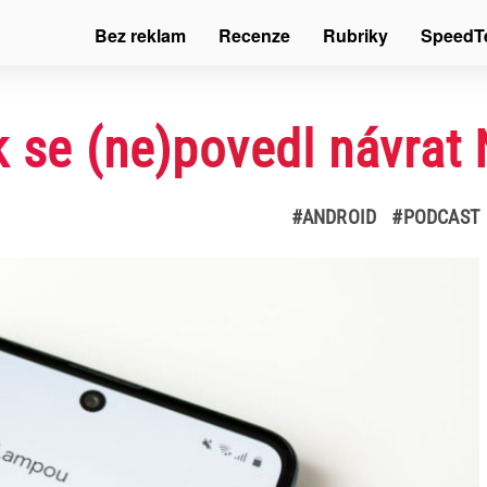
Bez reklam
Recenze
Rubriky
SpeedT
k se (ne)povedl návrat
#ANDROID
#PODCAST