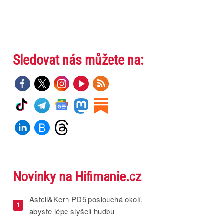
Sledovat nás můžete na:
Novinky na Hifimanie.cz
Astell&Kern PD5 poslouchá okolí,
1
abyste lépe slyšeli hudbu