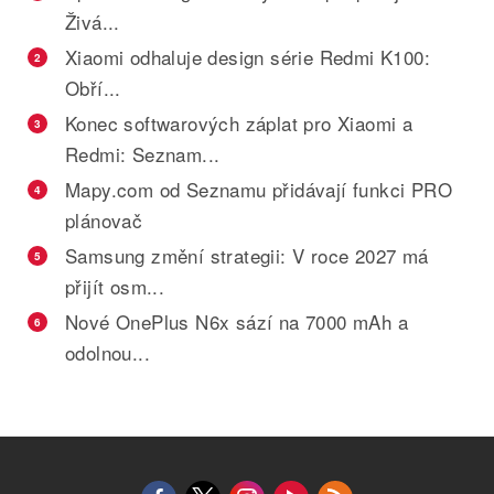
Živá...
Xiaomi odhaluje design série Redmi K100:
2
Obří...
Konec softwarových záplat pro Xiaomi a
3
Redmi: Seznam...
Mapy.com od Seznamu přidávají funkci PRO
4
plánovač
Samsung změní strategii: V roce 2027 má
5
přijít osm...
Nové OnePlus N6x sází na 7000 mAh a
6
odolnou...