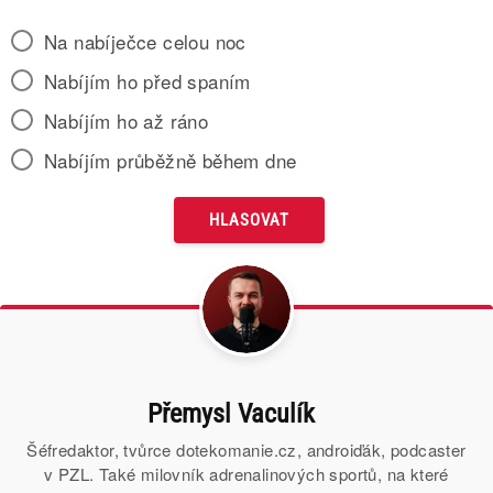
Na nabíječce celou noc
Nabíjím ho před spaním
Nabíjím ho až ráno
Nabíjím průběžně během dne
Přemysl Vaculík
Šéfredaktor, tvůrce dotekomanie.cz, androiďák, podcaster
v PZL. Také milovník adrenalinových sportů, na které