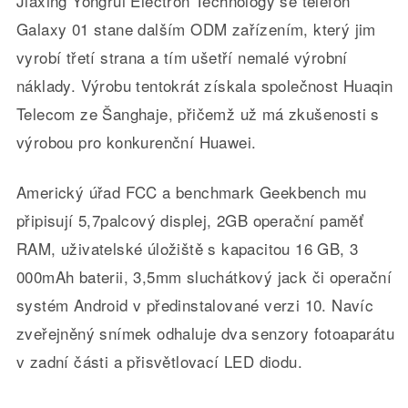
Jiaxing Yongrui Electron Technology se telefon
Galaxy 01 stane dalším ODM zařízením, který jim
vyrobí třetí strana a tím ušetří nemalé výrobní
náklady. Výrobu tentokrát získala společnost Huaqin
Telecom ze Šanghaje, přičemž už má zkušenosti s
výrobou pro konkurenční Huawei.
Americký úřad FCC a benchmark Geekbench mu
připisují 5,7palcový displej, 2GB operační paměť
RAM, uživatelské úložiště s kapacitou 16 GB, 3
000mAh baterii, 3,5mm sluchátkový jack či operační
systém Android v předinstalované verzi 10. Navíc
zveřejněný snímek odhaluje dva senzory fotoaparátu
v zadní části a přisvětlovací LED diodu.