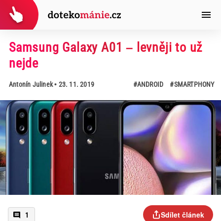
Samsung Galaxy A01 – levněji to už
nejde
Antonín Julinek
• 23. 11. 2019
#ANDROID
#SMARTPHONY
Sdílet článek
1