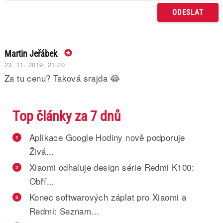
Martin Jeřábek
23. 11. 2019, 21:20
Za tu cenu? Taková srajda 😂
Top články za 7 dnů
Aplikace Google Hodiny nově podporuje
1
Živá...
Xiaomi odhaluje design série Redmi K100:
2
Obří...
Konec softwarových záplat pro Xiaomi a
3
Redmi: Seznam...