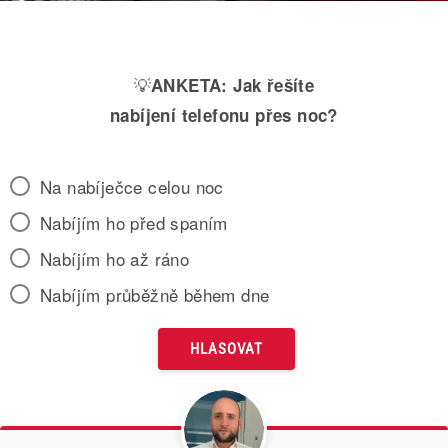
💡
ANKETA:
Jak řešíte
nabíjení telefonu přes noc?
Na nabíječce celou noc
Nabíjím ho před spaním
Nabíjím ho až ráno
Nabíjím průběžně během dne