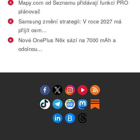
Mapy.com od Seznamu přidávají funkci PRO
4
plánovač
Samsung změní strategii: V roce 2027 má
5
přijít osm...
Nové OnePlus N6x sází na 7000 mAh a
6
odolnou...