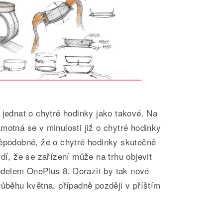
 jednat o chytré hodinky jako takové. Na
motná se v minulosti již o chytré hodinky
děpodobné, že o chytré hodinky skutečně
dí, že se zařízení může na trhu objevit
delem OnePlus 8. Dorazit by tak nové
růběhu května, případně později v příštím