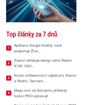
Top články za 7 dnů
Aplikace Google Hodiny nově
1
podporuje Živá...
Xiaomi odhaluje design série Redmi
2
K100: Obří...
Konec softwarových záplat pro Xiaomi
3
a Redmi: Seznam...
Mapy.com od Seznamu přidávají
4
funkci PRO plánovač