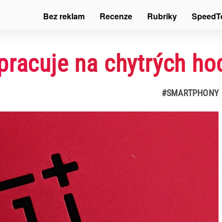
Bez reklam
Recenze
Rubriky
SpeedT
pracuje na chytrých ho
#SMARTPHONY