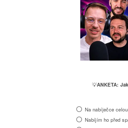
💡
ANKETA:
Jak
Na nabíječce celou
Nabíjím ho před s