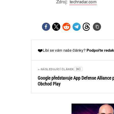
Zdroj:
techradar.com
❤️
Líbí se vám naše články?
Podpořte redak
←
NÁSLEDUJÍCÍ ČLÁNEK
[K]
Google představuje App Defense Alliance 
Obchod Play