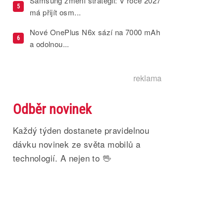
Samsung změní strategii: V roce 2027
5
má přijít osm...
Nové OnePlus N6x sází na 7000 mAh
6
a odolnou...
reklama
Odběr novinek
Každý týden dostanete pravidelnou
dávku novinek ze světa mobilů a
technologií. A nejen to 🖖