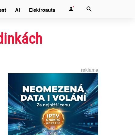
est
AI
Elektroauta
dinkách
reklama