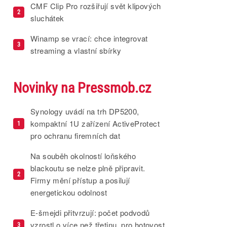
CMF Clip Pro rozšiřují svět klipových
2
sluchátek
Winamp se vrací: chce integrovat
3
streaming a vlastní sbírky
Novinky na Pressmob.cz
Synology uvádí na trh DP5200,
kompaktní 1U zařízení ActiveProtect
1
pro ochranu firemních dat
Na souběh okolností loňského
blackoutu se nelze plně připravit.
2
Firmy mění přístup a posilují
energetickou odolnost
E-šmejdi přitvrzují: počet podvodů
vzrostl o více než třetinu, pro hotovost
3