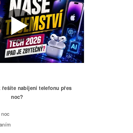
 řešíte nabíjení telefonu přes
noc?
 noc
paním