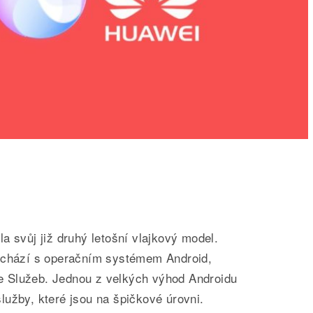
a svůj již druhý letošní vlajkový model.
řichází s operačním systémem Android,
 Služeb. Jednou z velkých výhod Androidu
užby, které jsou na špičkové úrovni.