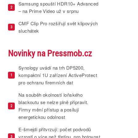
Samsung spouští HDR10+ Advanced
2
– na Prime Video už v srpnu
CMF Clip Pro rozšiřují svět klipových
3
sluchátek
Novinky na Pressmob.cz
Synology uvádí na trh DP5200,
kompaktní 1U zařízení ActiveProtect
1
pro ochranu firemních dat
Na souběh okolností loňského
blackoutu se nelze plně připravit.
2
Firmy mění přístup a posilují
energetickou odolnost
E-šmejdi přitvrzují: počet podvodů
vzrostl o více než třetinu, pro hotovost
3