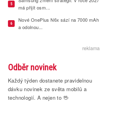
Samsung změní strategii: V roce 2027
5
má přijít osm...
Nové OnePlus N6x sází na 7000 mAh
6
a odolnou...
reklama
Odběr novinek
Každý týden dostanete pravidelnou
dávku novinek ze světa mobilů a
technologií. A nejen to 🖖