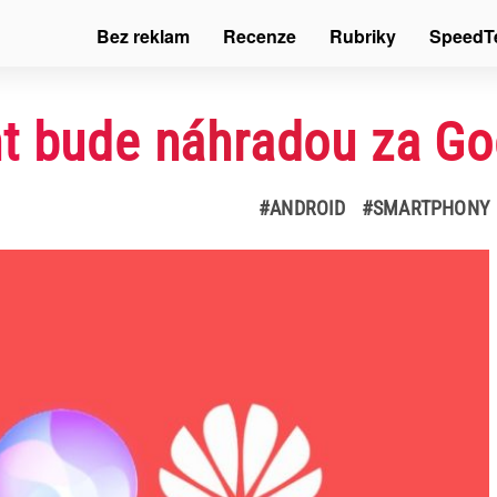
Bez reklam
Recenze
Rubriky
SpeedT
t bude náhradou za Go
#ANDROID
#SMARTPHONY