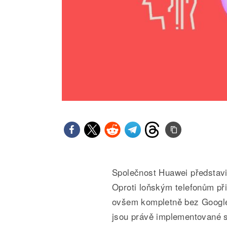
Společnost Huawei představil
Oproti loňským telefonům p
ovšem kompletně bez Google
jsou právě implementované sl