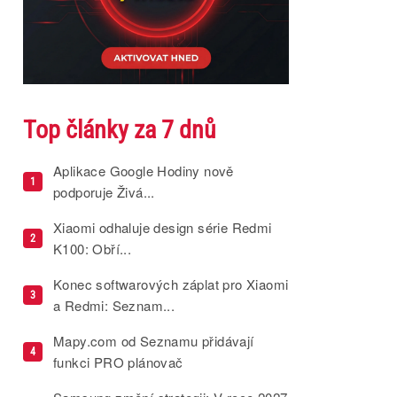
Top články za 7 dnů
Aplikace Google Hodiny nově
1
podporuje Živá...
Xiaomi odhaluje design série Redmi
2
K100: Obří...
Konec softwarových záplat pro Xiaomi
3
a Redmi: Seznam...
Mapy.com od Seznamu přidávají
4
funkci PRO plánovač