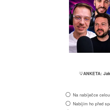
💡
ANKETA:
Jak
Na nabíječce celou
Nabíjím ho před s