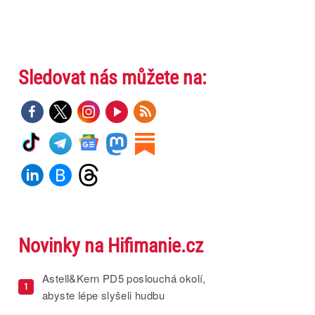
Sledovat nás můžete na:
Novinky na Hifimanie.cz
Astell&Kern PD5 poslouchá okolí,
1
abyste lépe slyšeli hudbu