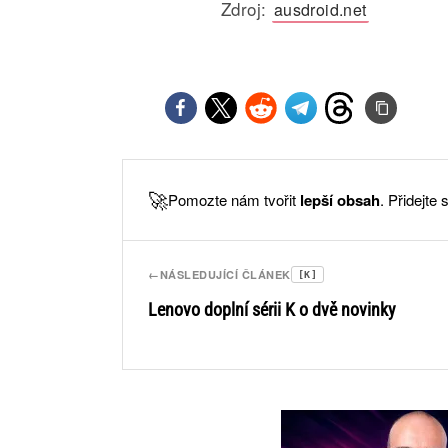
Zdroj:
ausdroid.net
🚀
Pomozte nám tvořit
lepší obsah
. Přidejte
←
NÁSLEDUJÍCÍ ČLÁNEK
[K]
Lenovo doplní sérii K o dvě novinky