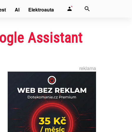
est
AI
Elektroauta
ogle Assistant
reklama