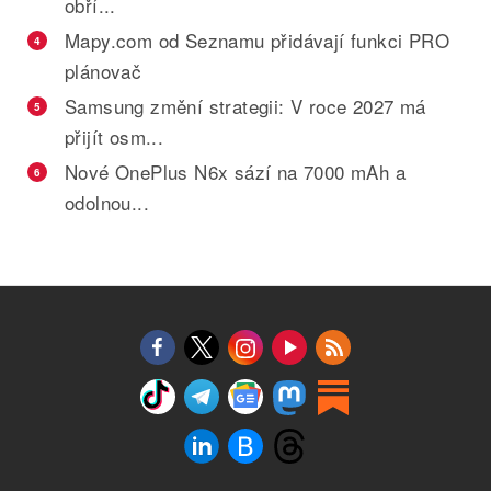
obří...
Mapy.com od Seznamu přidávají funkci PRO
4
plánovač
Samsung změní strategii: V roce 2027 má
5
přijít osm...
Nové OnePlus N6x sází na 7000 mAh a
6
odolnou...