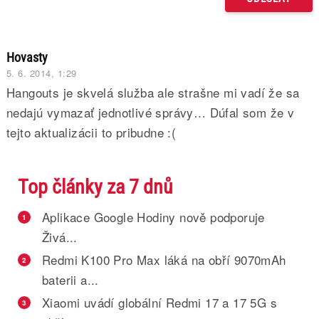
Hovasty
5. 6. 2014, 1:29
Hangouts je skvelá služba ale strašne mi vadí že sa
nedajú vymazať jednotlivé správy… Dúfal som že v
tejto aktualizácii to pribudne :(
Top články za 7 dnů
Aplikace Google Hodiny nově podporuje
1
Živá...
Redmi K100 Pro Max láká na obří 9070mAh
2
baterii a...
Xiaomi uvádí globální Redmi 17 a 17 5G s
3