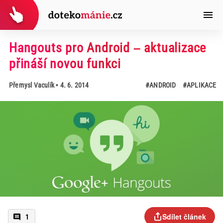
Hangouts pro Android – aktualizace
přináší novou funkci
Přemysl Vaculík
• 4. 6. 2014
#ANDROID
#APLIKACE
Sdílet článek
1