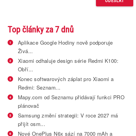
Top články za 7 dnů
Aplikace Google Hodiny nově podporuje
1
Živá...
Xiaomi odhaluje design série Redmi K100:
2
Obří...
Konec softwarových záplat pro Xiaomi a
3
Redmi: Seznam...
Mapy.com od Seznamu přidávají funkci PRO
4
plánovač
Samsung změní strategii: V roce 2027 má
5
přijít osm...
Nové OnePlus N6x sází na 7000 mAh a
6