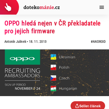
OPPO hledá nejen v ČR překladatele
pro jejich firmware
Antonín Julinek
• 18. 11. 2013
#ANDROID
Sdílet článek