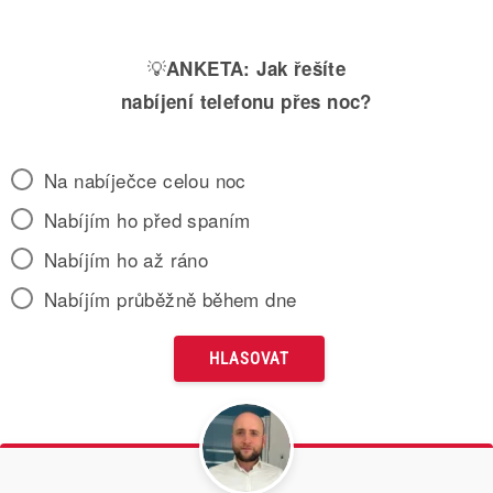
💡
ANKETA:
Jak řešíte
nabíjení telefonu přes noc?
Na nabíječce celou noc
Nabíjím ho před spaním
Nabíjím ho až ráno
Nabíjím průběžně během dne