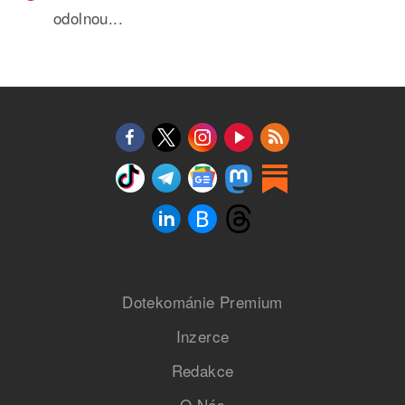
odolnou...
Dotekománie Premium
Inzerce
Redakce
O Nás