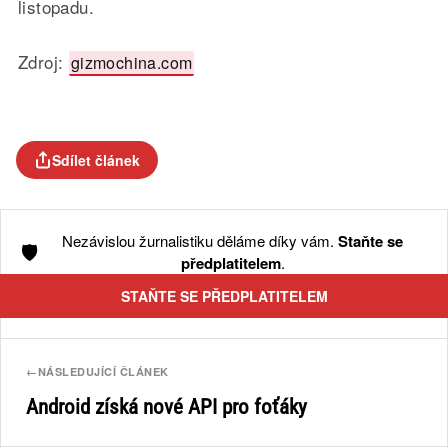
listopadu.
Zdroj:
gizmochina.com
Sdílet článek
Nezávislou žurnalistiku děláme díky vám.
Staňte se
🛡️
předplatitelem
.
STAŇTE SE PŘEDPLATITELEM
←
NÁSLEDUJÍCÍ ČLÁNEK
Android získá nové API pro foťáky