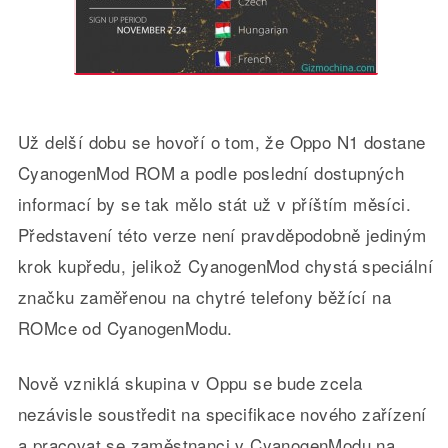
Už delší dobu se hovoří o tom, že Oppo N1 dostane
CyanogenMod ROM a podle poslední dostupných
informací by se tak mělo stát už v příštím měsíci.
Představení této verze není pravděpodobně jediným
krok kupředu, jelikož CyanogenMod chystá speciální
značku zaměřenou na chytré telefony běžící na
ROMce od CyanogenModu.
Nově vzniklá skupina v Oppu se bude zcela
nezávisle soustředit na specifikace nového zařízení
a pracovat se zaměstnanci v CyanogenModu na