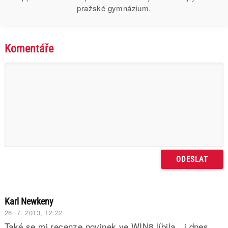
pražské gymnázium.
Komentáře
Karl Newkeny
26. 7. 2013, 12:22
Také se mi recenze novinek ve WIN8 líbila…i dnes