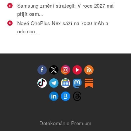
Samsung změní strategii: V roce 2027 má
5
přijít osm...
Nové OnePlus N6x sází na 7000 mAh a
6
odolnou...
Dotekománie Premium