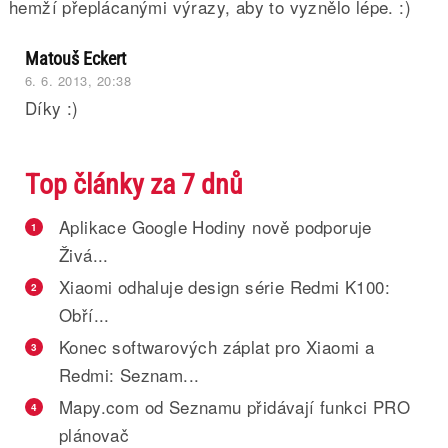
hemží přeplácanými výrazy, aby to vyznělo lépe. :)
Matouš Eckert
6. 6. 2013, 20:38
Díky :)
Top články za 7 dnů
Aplikace Google Hodiny nově podporuje
1
Živá...
Xiaomi odhaluje design série Redmi K100:
2
Obří...
Konec softwarových záplat pro Xiaomi a
3
Redmi: Seznam...
Mapy.com od Seznamu přidávají funkci PRO
4
plánovač