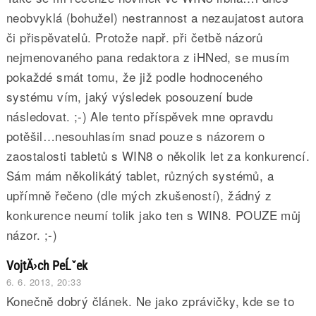
neobvyklá (bohužel) nestrannost a nezaujatost autora
či přispěvatelů. Protože např. při četbě názorů
nejmenovaného pana redaktora z iHNed, se musím
pokaždé smát tomu, že již podle hodnoceného
systému vím, jaký výsledek posouzení bude
následovat. ;-) Ale tento příspěvek mne opravdu
potěšil…nesouhlasím snad pouze s názorem o
zaostalosti tabletů s WIN8 o několik let za konkurencí.
Sám mám několikátý tablet, různých systémů, a
upřímně řečeno (dle mých zkušeností), žádný z
konkurence neumí tolik jako ten s WIN8. POUZE můj
názor. ;-)
VojtÄ›ch PeĹˇek
6. 6. 2013, 20:33
Konečně dobrý článek. Ne jako zprávičky, kde se to