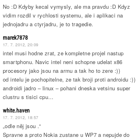
No :D Kdyby kecal vymysly, ale ma pravdu :D Kdyz
vidim rozdil v rychlosti systemu, ale i aplikaci na
jednojadru a ctyrjadru, je to tragedie.
marek7878
17. 7. 2012, 20:09
intel musi hodne zrat, ze kompletne projel nastup
smartphonu. Navic intel neni schopne udelat x86
procesory jako jsou na armu a tak ho to zere :))
od intelu je pochopitelne, ze tak broji proti androidu :))
androidi jadro – linux – pohani dneska vetsinu super
clustru s tisici cpu…
white.haven
17. 7. 2012, 18:57
„odle něj jsou .“
Spravne a proto Nokia zustane u WP7 a nepujde do