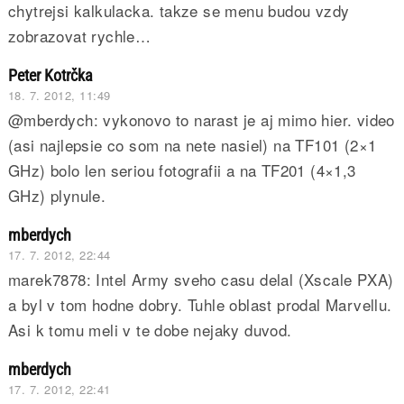
chytrejsi kalkulacka. takze se menu budou vzdy
zobrazovat rychle…
Peter Kotrčka
18. 7. 2012, 11:49
@mberdych: vykonovo to narast je aj mimo hier. video
(asi najlepsie co som na nete nasiel) na TF101 (2×1
GHz) bolo len seriou fotografii a na TF201 (4×1,3
GHz) plynule.
mberdych
17. 7. 2012, 22:44
marek7878: Intel Army sveho casu delal (Xscale PXA)
a byl v tom hodne dobry. Tuhle oblast prodal Marvellu.
Asi k tomu meli v te dobe nejaky duvod.
mberdych
17. 7. 2012, 22:41