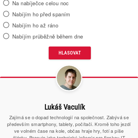
Na nabíječce celou noc
Nabíjím ho před spaním
Nabíjím ho až ráno
Nabíjím průběžně během dne
Lukáš Vaculík
Zajímá se o dopad technologií na společnost. Zabývá se
především smartphony, tablety, počítači. Kromě toho jezdí
ve volném čase na kole, občas hraje hry, fotí a píše
články. Pracuje jako technický inženýr pro finskou IT