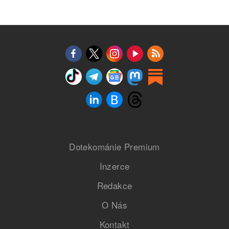
Dotekománie Premium
Inzerce
Redakce
O Nás
Kontakt