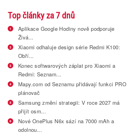
Top články za 7 dnů
Aplikace Google Hodiny nově podporuje
1
Živá...
Xiaomi odhaluje design série Redmi K100:
2
Obří...
Konec softwarových záplat pro Xiaomi a
3
Redmi: Seznam...
Mapy.com od Seznamu přidávají funkci PRO
4
plánovač
Samsung změní strategii: V roce 2027 má
5
přijít osm...
Nové OnePlus N6x sází na 7000 mAh a
6
odolnou...