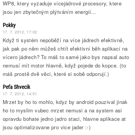
WP8, ktery vyzaduje vícejádrové procesory, ktere
jsou jen zbytečným plýtváním energií…
Pokky
17. 7. 2012, 17:02
Když ti systém nepoběží na více jádrech efektivně,
jak pak po něm můžeš chtít efektivní běh aplikací na
vícero jádrech? To máš to samé jako bys napsal auto
nemusí mít motor hlavně, když pojede do kopce. (to
máš prostě dvě věci, které si sobě odporují.)
Peťa Shvecik
17. 7. 2012, 14:51
Mrzet by ho to mohlo, kdyz by android pouzival jinak
ho to myslim vubec mrzet nemusi a na system asi
opravdu bohate jedno jadro staci, hlavne aplikace at
jsou optimalizovane pro vice jader :-)