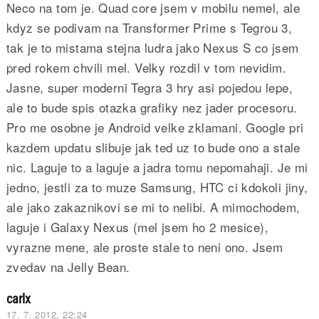
Neco na tom je. Quad core jsem v mobilu nemel, ale
kdyz se podivam na Transformer Prime s Tegrou 3,
tak je to mistama stejna ludra jako Nexus S co jsem
pred rokem chvili mel. Velky rozdil v tom nevidim.
Jasne, super moderni Tegra 3 hry asi pojedou lepe,
ale to bude spis otazka grafiky nez jader procesoru.
Pro me osobne je Android velke zklamani. Google pri
kazdem updatu slibuje jak ted uz to bude ono a stale
nic. Laguje to a laguje a jadra tomu nepomahaji. Je mi
jedno, jestli za to muze Samsung, HTC ci kdokoli jiny,
ale jako zakaznikovi se mi to nelibi. A mimochodem,
laguje i Galaxy Nexus (mel jsem ho 2 mesice),
vyrazne mene, ale proste stale to neni ono. Jsem
zvedav na Jelly Bean.
carlx
17. 7. 2012, 22:24