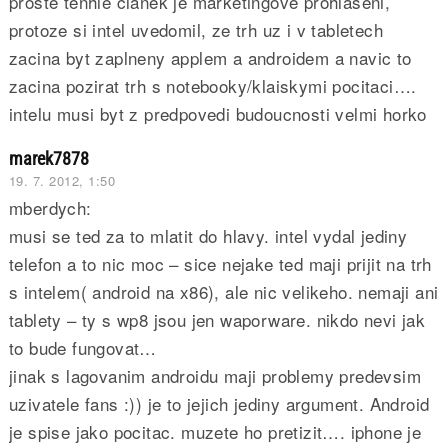
proste tenhle clanek je marketingove prohlaseni,
protoze si intel uvedomil, ze trh uz i v tabletech
zacina byt zaplneny applem a androidem a navic to
zacina pozirat trh s notebooky/klaiskymi pocitaci….
intelu musi byt z predpovedi budoucnosti velmi horko
marek7878
19. 7. 2012, 1:50
mberdych:
musi se ted za to mlatit do hlavy. intel vydal jediny
telefon a to nic moc – sice nejake ted maji prijit na trh
s intelem( android na x86), ale nic velikeho. nemaji ani
tablety – ty s wp8 jsou jen waporware. nikdo nevi jak
to bude fungovat…
jinak s lagovanim androidu maji problemy predevsim
uzivatele fans :)) je to jejich jediny argument. Android
je spise jako pocitac. muzete ho pretizit…. iphone je