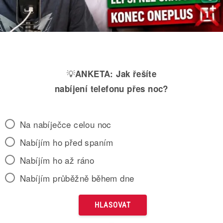
💡
ANKETA:
Jak řešíte
nabíjení telefonu přes noc?
Na nabíječce celou noc
Nabíjím ho před spaním
Nabíjím ho až ráno
Nabíjím průběžně během dne