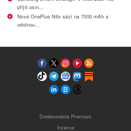
přijít osm...
Nové OnePlus N6x sází na 7000 mAh a
6
odolnou...
Dotekománie Premium
Inzerce