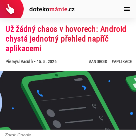
Už žádný chaos v hovorech: Android
chystá jednotný přehled napříč
aplikacemi
Přemysl Vaculík
• 15. 5. 2026
#ANDROID
#APLIKACE
Zdroj: Google