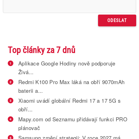
Top články za 7 dnů
Aplikace Google Hodiny nově podporuje
1
Živá...
Redmi K100 Pro Max láká na obří 9070mAh
2
baterii a...
Xiaomi uvádí globální Redmi 17 a 17 5G s
3
obří...
Mapy.com od Seznamu přidávají funkci PRO
4
plánovač
Samsung změní strategii: V roce 2027 má
5