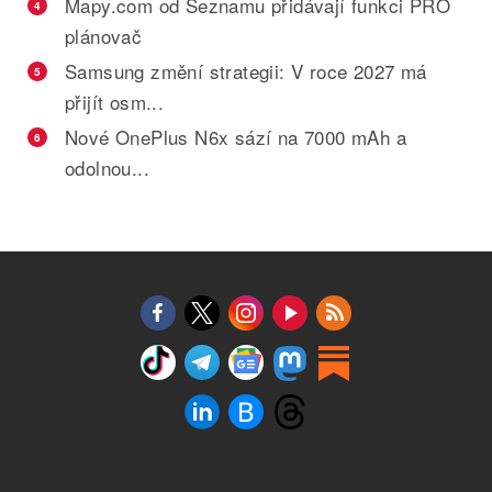
Mapy.com od Seznamu přidávají funkci PRO
4
plánovač
Samsung změní strategii: V roce 2027 má
5
přijít osm...
Nové OnePlus N6x sází na 7000 mAh a
6
odolnou...