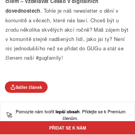
cílem – vzdělávat Česko v digitálních
. Tohle je náš newsletter o dění v
dovednostech
komunitě a věcech, které nás baví. Chceš být u
zrodu několika skvělých akcí ročně? Máš zájem být
v komunitě stejně nadšených lidí, jako jsi ty? Není
nic jednoduššího než se přidat do GUGu a stát se
členem naší #gugfamily!
Sdílet článek
Pomozte nám tvořit
lepší obsah
. Přidejte se k Premium
🚀
členům.
PŘIDAT SE K NÁM