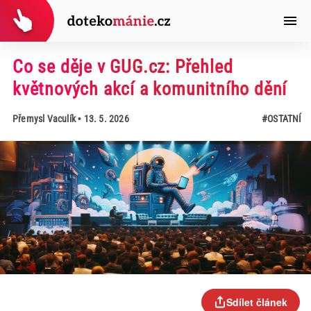
Co se děje v GUG.cz: Přehled
květnových akcí a komunitního dění
Přemysl Vaculík
• 13. 5. 2026
#OSTATNÍ
Sdílet článek