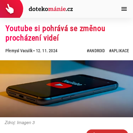
Youtube si pohrává se změnou
procházení videí
Přemysl Vaculík
• 12. 11. 2024
#ANDROID
#APLIKACE
Zdroj: Imagen 3