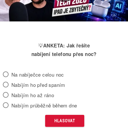
💡
ANKETA:
Jak řešíte
nabíjení telefonu přes noc?
Na nabíječce celou noc
Nabíjím ho před spaním
Nabíjím ho až ráno
Nabíjím průběžně během dne