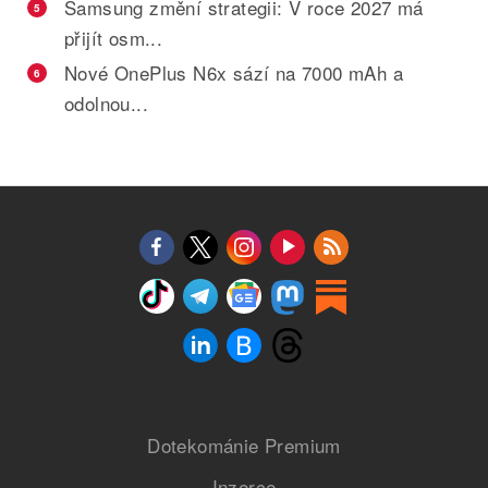
Samsung změní strategii: V roce 2027 má
5
přijít osm...
Nové OnePlus N6x sází na 7000 mAh a
6
odolnou...
Dotekománie Premium
Inzerce