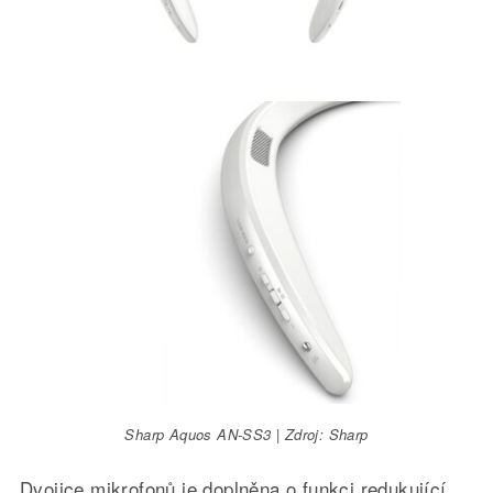
Sharp Aquos AN-SS3 | Zdroj: Sharp
Dvojice mikrofonů je doplněna o funkci redukující