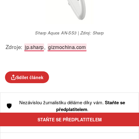
Sharp Aquos AN-SS3 | Zdroj: Sharp
Zdroje:
,
jp.sharp
gizmochina.com
Sdílet článek
Nezávislou žurnalistiku děláme díky vám.
Staňte se
🛡️
předplatitelem
.
STAŇTE SE PŘEDPLATITELEM