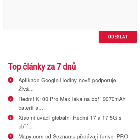
Top články za 7 dnů
Aplikace Google Hodiny nově podporuje
1
Živá...
Redmi K100 Pro Max láká na obří 9070mAh
2
baterii a...
Xiaomi uvádí globální Redmi 17 a 17 5G s
3
obří...
Mapy.com od Seznamu přidávají funkci PRO
4