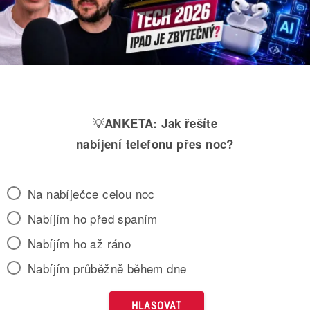
💡
ANKETA:
Jak řešíte
nabíjení telefonu přes noc?
Na nabíječce celou noc
Nabíjím ho před spaním
Nabíjím ho až ráno
Nabíjím průběžně během dne