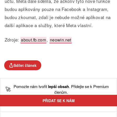
účtu. Meta dále sdělila, že ačkoliv tyto nové funkce
budou aplikovány pouze na Facebook a Instagram,
budou zkoumat, zdali je nebude možné aplikovat na
další aplikace a služby, které Meta vlastní.
Zdroje:
,
about.fb.com
neowin.net
Sdílet článek
Pomozte nám tvořit
lepší obsah
. Přidejte se k Premium
🚀
členům.
PŘIDAT SE K NÁM