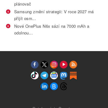
plánovač
Samsung změní strategii: V roce 2027 má
5
přijít osm...
Nové OnePlus N6x sází na 7000 mAh a
6
odolnou...