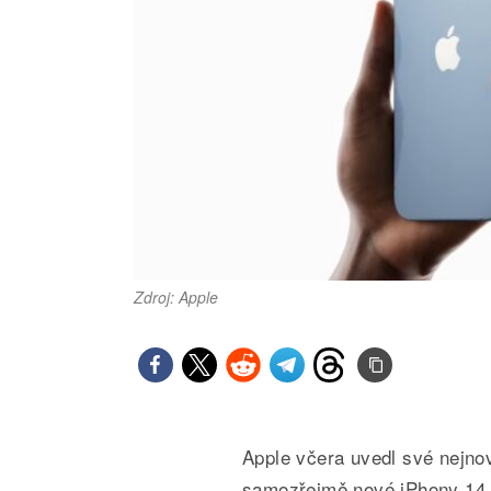
Zdroj: Apple
Apple včera uvedl své nejnov
samozřejmě nové iPhony 14. 