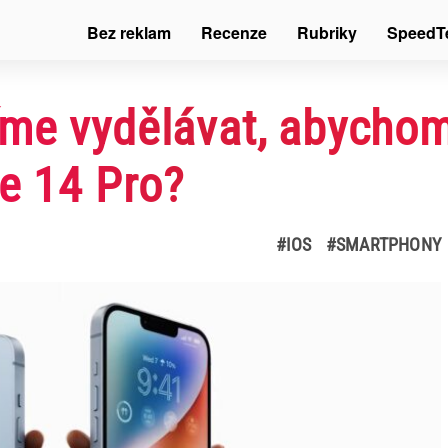
Bez reklam
Recenze
Rubriky
SpeedT
me vydělávat, abychom 
ne 14 Pro?
#IOS
#SMARTPHONY