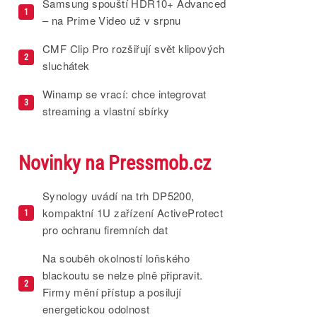
Samsung spouští HDR10+ Advanced
1
– na Prime Video už v srpnu
CMF Clip Pro rozšiřují svět klipových
2
sluchátek
Winamp se vrací: chce integrovat
3
streaming a vlastní sbírky
Novinky na Pressmob.cz
Synology uvádí na trh DP5200,
kompaktní 1U zařízení ActiveProtect
1
pro ochranu firemních dat
Na souběh okolností loňského
blackoutu se nelze plně připravit.
2
Firmy mění přístup a posilují
energetickou odolnost