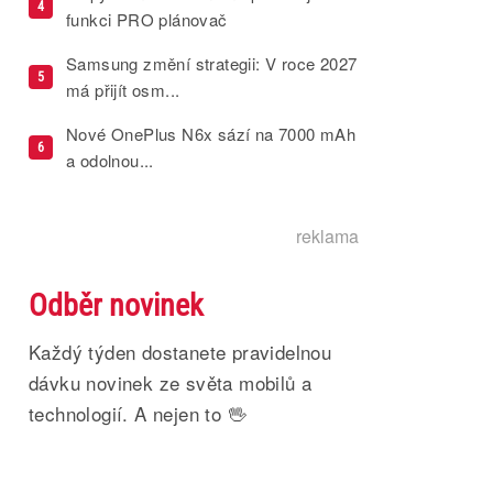
4
funkci PRO plánovač
Samsung změní strategii: V roce 2027
5
má přijít osm...
Nové OnePlus N6x sází na 7000 mAh
6
a odolnou...
reklama
Odběr novinek
Každý týden dostanete pravidelnou
dávku novinek ze světa mobilů a
technologií. A nejen to 🖖