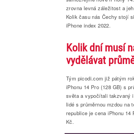
zrovna levná záležitost a j
Kolik času nás Čechy stojí s
iPhone index 2022.
Kolik dní musí 
vydělávat prům
Tým picodi.com již pátým ro
iPhonu 14 Pro (128 GB) s pr
světa a vypočítali takzvaný i
lidé s průměrnou mzdou na t
republice je cena iPhonu 14
Kč.