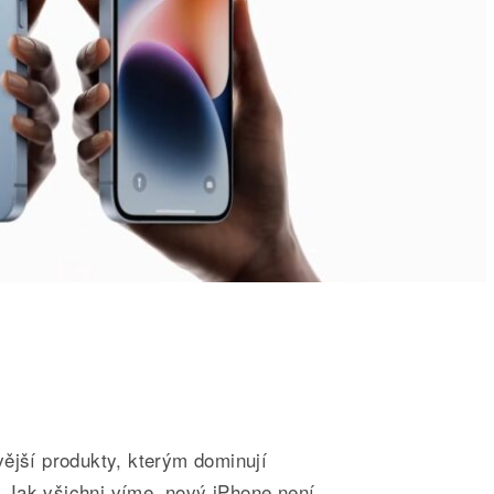
ější produkty, kterým dominují
Jak všichni víme, nový iPhone není