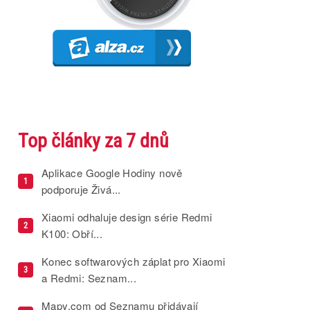
Top články za 7 dnů
Aplikace Google Hodiny nově
1
podporuje Živá...
Xiaomi odhaluje design série Redmi
2
K100: Obří...
Konec softwarových záplat pro Xiaomi
3
a Redmi: Seznam...
Mapy.com od Seznamu přidávají