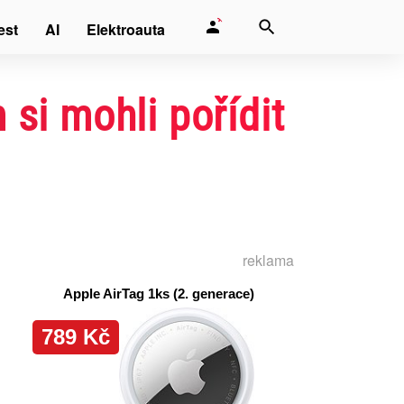
est
AI
Elektroauta
si mohli pořídit
reklama