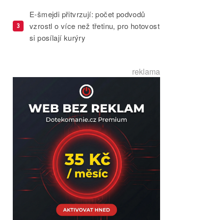
E-šmejdi přitvrzují: počet podvodů
vzrostl o více než třetinu, pro hotovost
3
si posílají kurýry
reklama