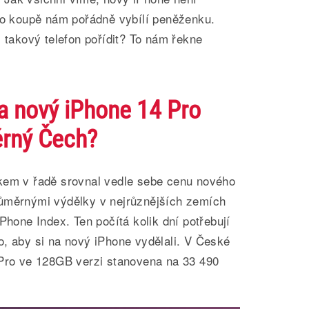
eho koupě nám pořádně vybílí peněženku.
i takový telefon pořídit? To nám řekne
na nový iPhone 14 Pro
ěrný Čech?
kem v řadě srovnal vedle sebe cenu nového
ůměrnými výdělky v nejrůznějších zemích
Phone Index. Ten počítá kolik dní potřebují
o, aby si na nový iPhone vydělali. V České
 Pro ve 128GB verzi stanovena na 33 490