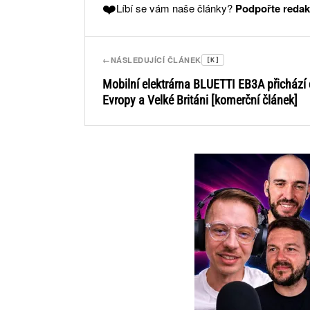
❤️
Líbí se vám naše články?
Podpořte redak
←
NÁSLEDUJÍCÍ ČLÁNEK
[K]
Mobilní elektrárna BLUETTI EB3A přichází
Evropy a Velké Británi [komerční článek]