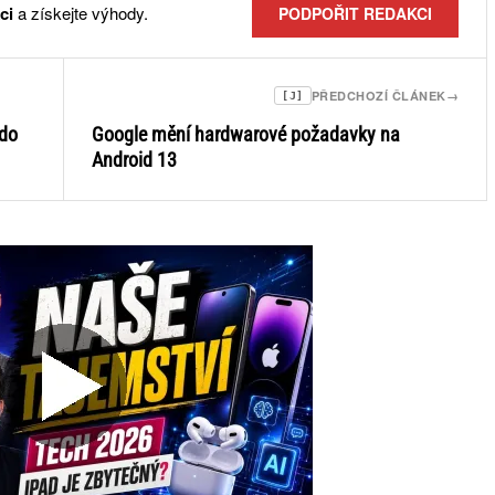
ci
a získejte výhody.
PODPOŘIT REDAKCI
PŘEDCHOZÍ ČLÁNEK
→
[J]
 do
Google mění hardwarové požadavky na
Android 13