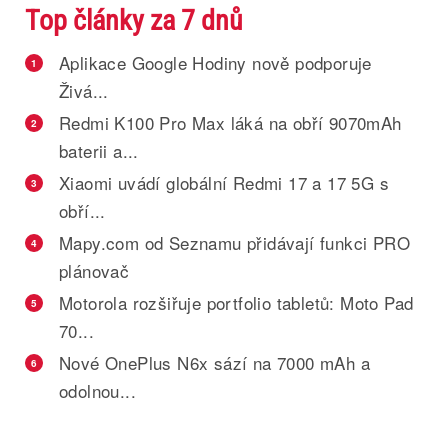
Top články za 7 dnů
Aplikace Google Hodiny nově podporuje
1
Živá...
Redmi K100 Pro Max láká na obří 9070mAh
2
baterii a...
Xiaomi uvádí globální Redmi 17 a 17 5G s
3
obří...
Mapy.com od Seznamu přidávají funkci PRO
4
plánovač
Motorola rozšiřuje portfolio tabletů: Moto Pad
5
70...
Nové OnePlus N6x sází na 7000 mAh a
6
odolnou...