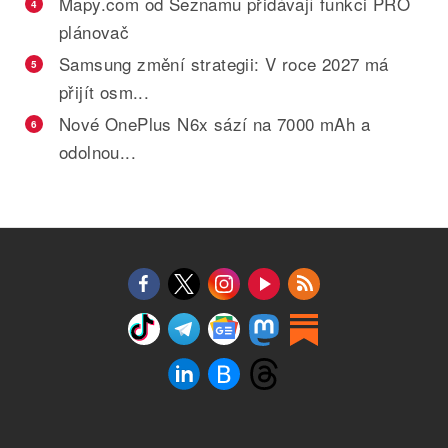
Mapy.com od Seznamu přidávají funkci PRO
4
plánovač
Samsung změní strategii: V roce 2027 má
5
přijít osm...
Nové OnePlus N6x sází na 7000 mAh a
6
odolnou...