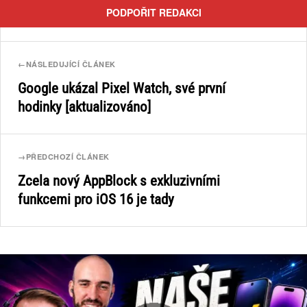
PODPOŘIT REDAKCI
←
NÁSLEDUJÍCÍ ČLÁNEK
Google ukázal Pixel Watch, své první
hodinky [aktualizováno]
→
PŘEDCHOZÍ ČLÁNEK
Zcela nový AppBlock s exkluzivními
funkcemi pro iOS 16 je tady