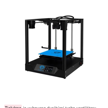
Tiskárna
je vybavena dvojitými turbo ventilátory.