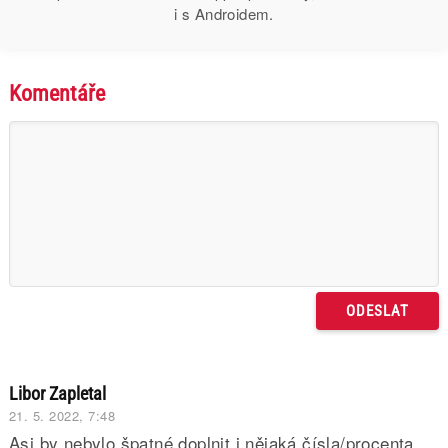
i s Androidem.
Komentáře
Libor Zapletal
21. 5. 2022, 7:48
Asi by nebylo špatné doplnit i nějaká čísla/procenta,