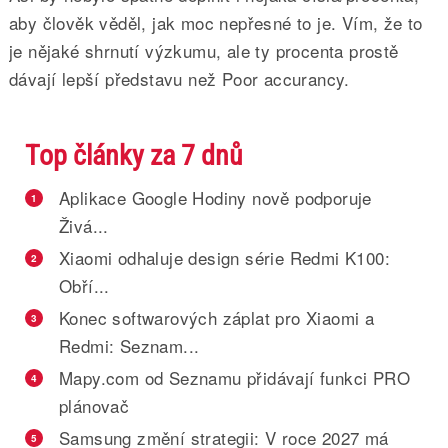
aby člověk věděl, jak moc nepřesné to je. Vím, že to
je nějaké shrnutí výzkumu, ale ty procenta prostě
dávají lepší představu než Poor accurancy.
Top články za 7 dnů
Aplikace Google Hodiny nově podporuje
1
Živá...
Xiaomi odhaluje design série Redmi K100:
2
Obří...
Konec softwarových záplat pro Xiaomi a
3
Redmi: Seznam...
Mapy.com od Seznamu přidávají funkci PRO
4
plánovač
Samsung změní strategii: V roce 2027 má
5