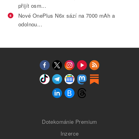
přijít osm...
Nové OnePlus N6x sází na 7000 mAh a
6
odolnou...
Dotekománie Premium
Inzerce