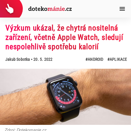
Výzkum ukázal, že chytrá nositelná
zařízení, včetně Apple Watch, sledují
nespolehlivě spotřebu kalorií
Jakub Sobotka
• 20. 5. 2022
#ANDROID
#APLIKACE
Zdroj: Dotekomanie.cz