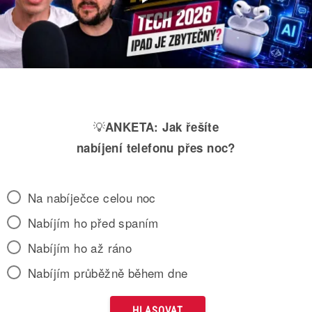
💡
ANKETA:
Jak řešíte
nabíjení telefonu přes noc?
Na nabíječce celou noc
Nabíjím ho před spaním
Nabíjím ho až ráno
Nabíjím průběžně během dne