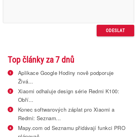
Top články za 7 dnů
Aplikace Google Hodiny nově podporuje
1
Živá...
Xiaomi odhaluje design série Redmi K100:
2
Obří...
Konec softwarových záplat pro Xiaomi a
3
Redmi: Seznam...
Mapy.com od Seznamu přidávají funkci PRO
4
plánovač