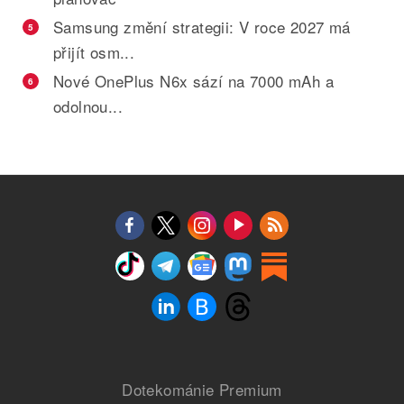
Samsung změní strategii: V roce 2027 má
5
přijít osm...
Nové OnePlus N6x sází na 7000 mAh a
6
odolnou...
Dotekománie Premium