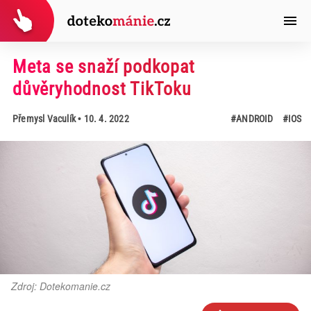
Meta se snaží podkopat
důvěryhodnost TikToku
Přemysl Vaculík
• 10. 4. 2022
#ANDROID
#IOS
Zdroj: Dotekomanie.cz