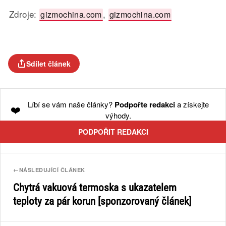
Zdroje:
,
gizmochina.com
gizmochina.com
Sdílet článek
Líbí se vám naše články?
Podpořte redakci
a získejte
❤️
výhody.
PODPOŘIT REDAKCI
←
NÁSLEDUJÍCÍ ČLÁNEK
Chytrá vakuová termoska s ukazatelem
teploty za pár korun [sponzorovaný článek]