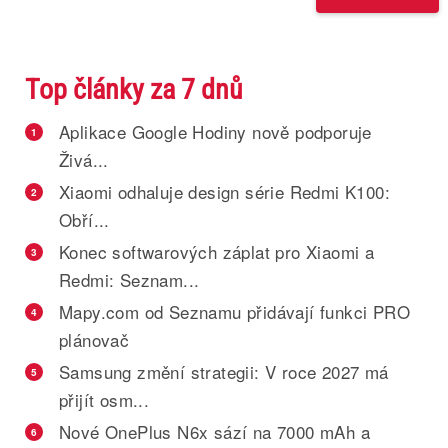
Top články za 7 dnů
Aplikace Google Hodiny nově podporuje
1
Živá...
Xiaomi odhaluje design série Redmi K100:
2
Obří...
Konec softwarových záplat pro Xiaomi a
3
Redmi: Seznam...
Mapy.com od Seznamu přidávají funkci PRO
4
plánovač
Samsung změní strategii: V roce 2027 má
5
přijít osm...
Nové OnePlus N6x sází na 7000 mAh a
6