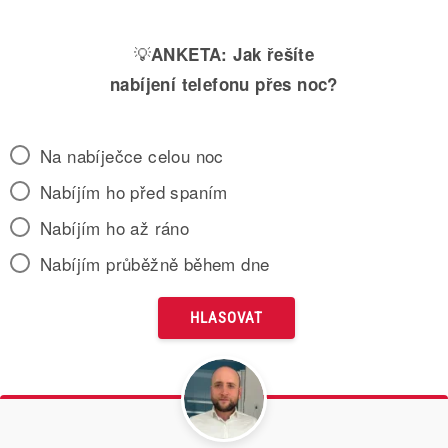
💡
ANKETA:
Jak řešíte
nabíjení telefonu přes noc?
Na nabíječce celou noc
Nabíjím ho před spaním
Nabíjím ho až ráno
Nabíjím průběžně během dne