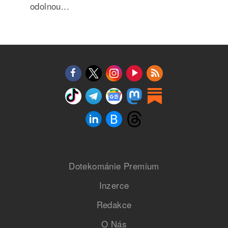
odolnou...
Dotekománie Premium
Inzerce
Redakce
O Nás