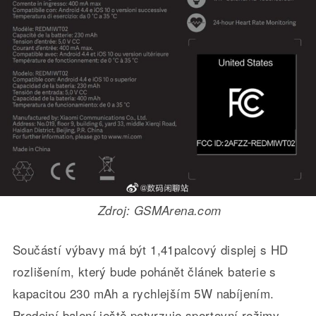
Zdroj: GSMArena.com
Součástí výbavy má být 1,41palcový displej s HD
rozlišením, který bude pohánět článek baterie s
kapacitou 230 mAh a rychlejším 5W nabíjením.
Prodejní balení ještě potvrzuje sportovní režimy,