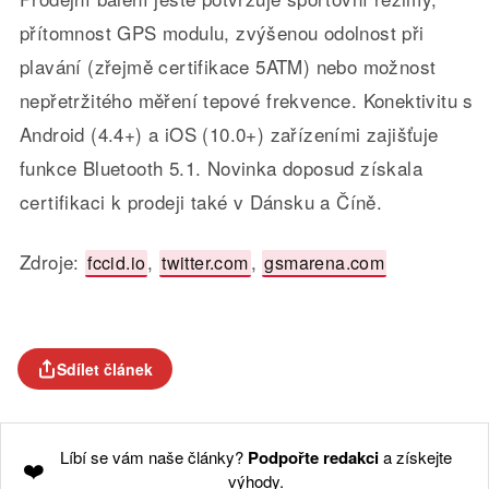
přítomnost GPS modulu, zvýšenou odolnost při
plavání (zřejmě certifikace 5ATM) nebo možnost
nepřetržitého měření tepové frekvence. Konektivitu s
Android (4.4+) a iOS (10.0+) zařízeními zajišťuje
funkce Bluetooth 5.1. Novinka doposud získala
certifikaci k prodeji také v Dánsku a Číně.
Zdroje:
,
,
fccid.io
twitter.com
gsmarena.com
Sdílet článek
Líbí se vám naše články?
Podpořte redakci
a získejte
❤️
výhody.