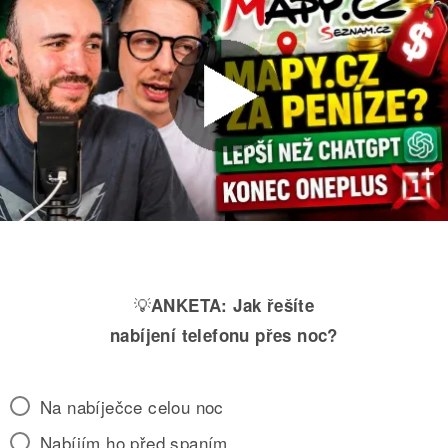
💡
ANKETA:
Jak řešíte
nabíjení telefonu přes noc?
Na nabíječce celou noc
Nabíjím ho před spaním