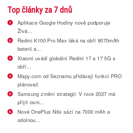
Top články za 7 dnů
Aplikace Google Hodiny nově podporuje
1
Živá...
Redmi K100 Pro Max láká na obří 9070mAh
2
baterii a...
Xiaomi uvádí globální Redmi 17 a 17 5G s
3
obří...
Mapy.com od Seznamu přidávají funkci PRO
4
plánovač
Samsung změní strategii: V roce 2027 má
5
přijít osm...
Nové OnePlus N6x sází na 7000 mAh a
6
odolnou...