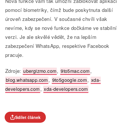
Nová funkce vám tak umožní zablokovat aplikaci
pomocí biometriky, čímž bude poskytnuta další
úroveň zabezpečení. V současné chvíli však
nevíme, kdy se nové funkce dočkáme ve stabilní
verzi. Je ale skvělé vědět, že na lepším
zabezpečení WhatsApp, respektive Facebook
pracuje.
Zdroje:
,
,
ubergizmo.com
9to5mac.com
,
,
blog.whatsapp.com
9to5google.com
xda-
,
developers.com
xda-developers.com
Sdílet článek