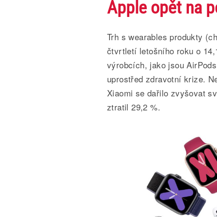
Apple opět na po
Trh s wearables produkty (ch
čtvrtletí letošního roku o 1
výrobcích, jako jsou AirPods
uprostřed zdravotní krize. 
Xiaomi se dařilo zvyšovat své 
ztratil 29,2 %.