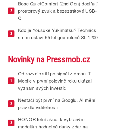
Bose QuietComfort (2nd Gen) doplňují
prostorový zvuk a bezeztrátové USB-
2
C
Kdo je Yousuke Yukimatsu? Technics
3
s ním oslaví 55 let gramofonů SL-1200
Novinky na Pressmob.cz
Od rozvoje sítí po signál z dronu. T-
Mobile v první polovině roku ukázal
1
význam svých investic
Nestačí být první na Googlu. AI mění
2
pravidla viditelnosti
HONOR letní akce: k vybraným
3
modelům hodnotné dárky zdarma