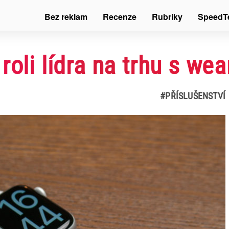
Bez reklam
Recenze
Rubriky
SpeedT
roli lídra na trhu s we
#PŘÍSLUŠENSTVÍ