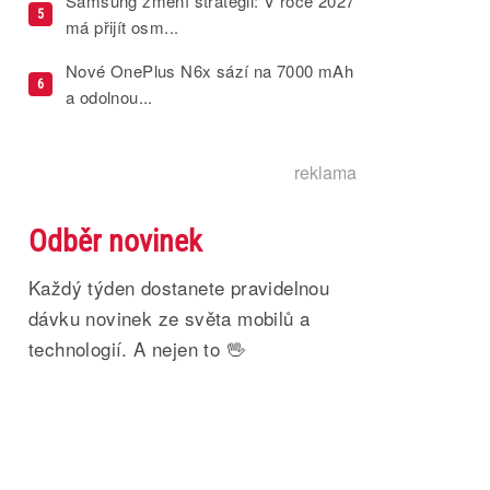
Samsung změní strategii: V roce 2027
5
má přijít osm...
Nové OnePlus N6x sází na 7000 mAh
6
a odolnou...
reklama
Odběr novinek
Každý týden dostanete pravidelnou
dávku novinek ze světa mobilů a
technologií. A nejen to 🖖