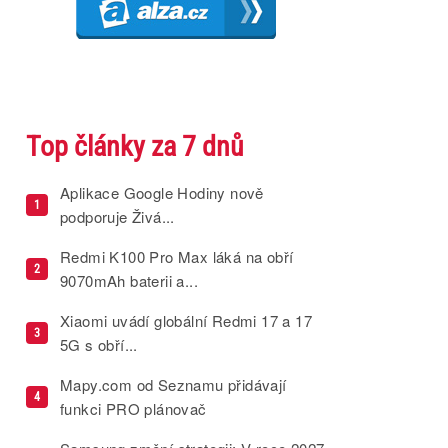
Top články za 7 dnů
Aplikace Google Hodiny nově
1
podporuje Živá...
Redmi K100 Pro Max láká na obří
2
9070mAh baterii a...
Xiaomi uvádí globální Redmi 17 a 17
3
5G s obří...
Mapy.com od Seznamu přidávají
4
funkci PRO plánovač