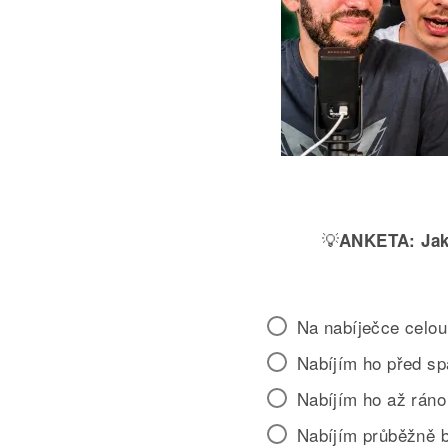
💡
ANKETA:
Jak
Na nabíječce celou
Nabíjím ho před s
Nabíjím ho až ráno
Nabíjím průběžně 