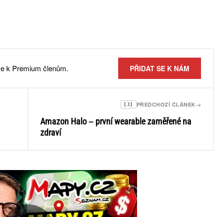
 se k Premium členům.
PŘIDAT SE K NÁM
PŘEDCHOZÍ ČLÁNEK
→
[J]
Amazon Halo – první wearable zaměřené na
zdraví