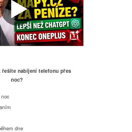
 řešíte nabíjení telefonu přes
noc?
 noc
paním
během dne