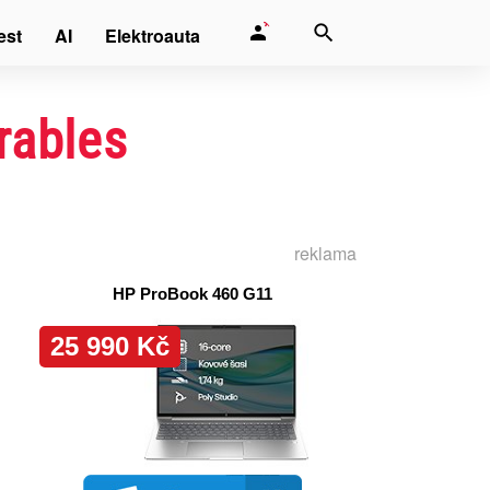
est
AI
Elektroauta
arables
reklama