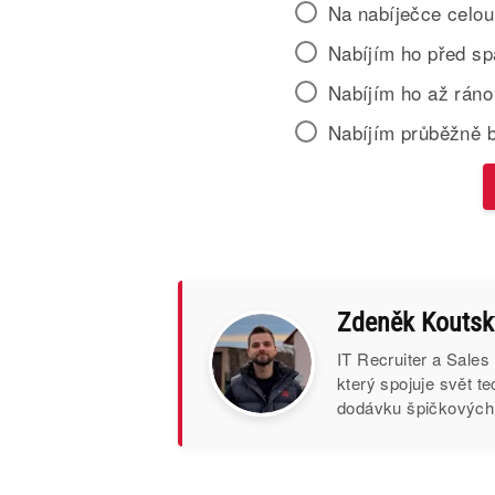
Na nabíječce celou
Nabíjím ho před s
Nabíjím ho až ráno
Nabíjím průběžně 
Zdeněk Koutsk
IT Recruiter a Sales
který spojuje svět t
dodávku špičkových I