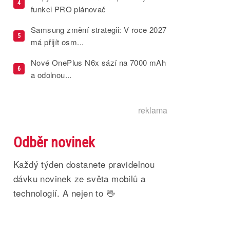
4
funkci PRO plánovač
Samsung změní strategii: V roce 2027
5
má přijít osm...
Nové OnePlus N6x sází na 7000 mAh
6
a odolnou...
reklama
Odběr novinek
Každý týden dostanete pravidelnou
dávku novinek ze světa mobilů a
technologií. A nejen to 🖖