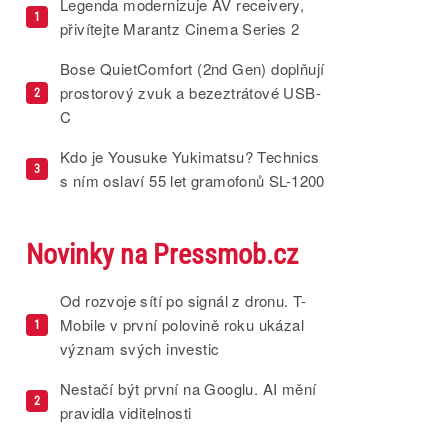
Legenda modernizuje AV receivery,
1
přivítejte Marantz Cinema Series 2
Bose QuietComfort (2nd Gen) doplňují
prostorový zvuk a bezeztrátové USB-
2
C
Kdo je Yousuke Yukimatsu? Technics
3
s ním oslaví 55 let gramofonů SL-1200
Novinky na Pressmob.cz
Od rozvoje sítí po signál z dronu. T-
Mobile v první polovině roku ukázal
1
význam svých investic
Nestačí být první na Googlu. AI mění
2
pravidla viditelnosti