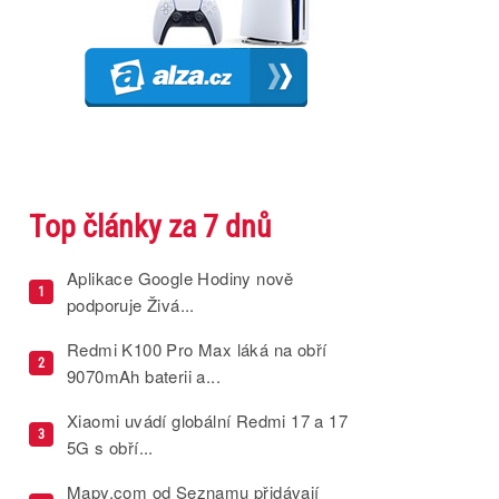
Top články za 7 dnů
Aplikace Google Hodiny nově
1
podporuje Živá...
Redmi K100 Pro Max láká na obří
2
9070mAh baterii a...
Xiaomi uvádí globální Redmi 17 a 17
3
5G s obří...
Mapy.com od Seznamu přidávají