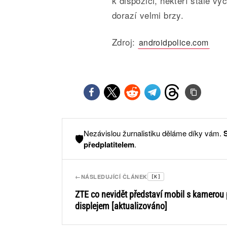
k dispozici, někteří stále v
dorazí velmi brzy.
Zdroj:
androidpolice.com
Nezávislou žurnalistiku děláme díky vám.
🛡️
předplatitelem
.
←
NÁSLEDUJÍCÍ ČLÁNEK
[K]
ZTE co nevidět představí mobil s kamerou
displejem [aktualizováno]