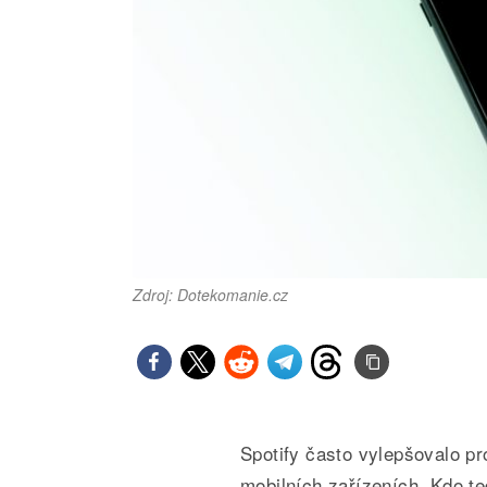
Zdroj: Dotekomanie.cz
Spotify často vylepšovalo pr
mobilních zařízeních. Kdo t