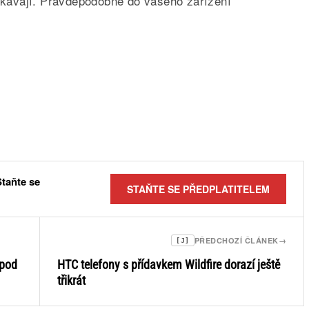
yčkávají. Pravděpodobně do vašeho zařízení
Staňte se
STAŇTE SE PŘEDPLATITELEM
PŘEDCHOZÍ ČLÁNEK
→
[J]
 pod
HTC telefony s přídavkem Wildfire dorazí ještě
třikrát