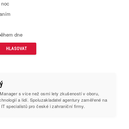
 noc
paním
během dne
ý
 Manager s více než osmi lety zkušeností v oboru,
echnologií a lidí. Spoluzakladatel agentury zaměřené na
T specialistů pro české i zahraniční firmy.