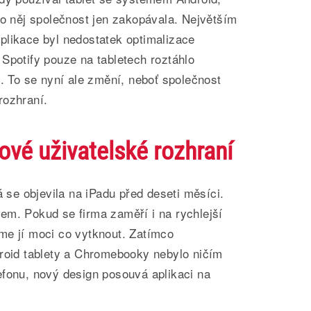
 o něj společnost jen zakopávala. Největším
plikace byl nedostatek optimalizace
Spotify pouze na tabletech roztáhlo
u. To se nyní ale změní, neboť společnost
rozhraní.
ové uživatelské rozhraní
á se objevila na iPadu před deseti měsíci.
em. Pokud se firma zaměří i na rychlejší
me jí moci co vytknout. Zatímco
droid tablety a Chromebooky nebylo ničím
efonu, nový design posouvá aplikaci na