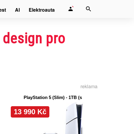
est
AI
Elektroauta
 design pro
reklama