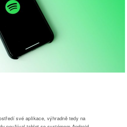
ostředí své aplikace, výhradně tedy na
edy používal tablet se systémem Android,