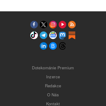
Dotekománie Premium
Inzerce
Redakce
O Nás
Kontakt