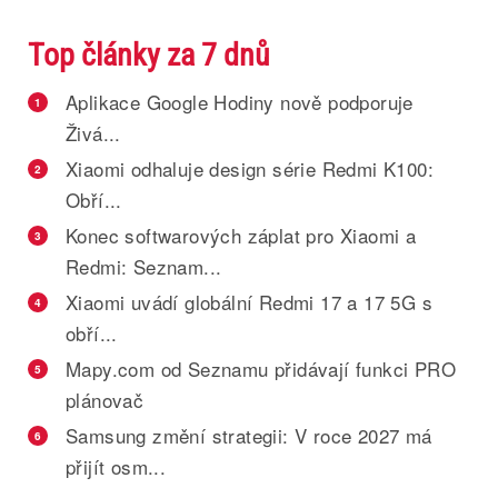
Top články za 7 dnů
Aplikace Google Hodiny nově podporuje
1
Živá...
Xiaomi odhaluje design série Redmi K100:
2
Obří...
Konec softwarových záplat pro Xiaomi a
3
Redmi: Seznam...
Xiaomi uvádí globální Redmi 17 a 17 5G s
4
obří...
Mapy.com od Seznamu přidávají funkci PRO
5
plánovač
Samsung změní strategii: V roce 2027 má
6
přijít osm...