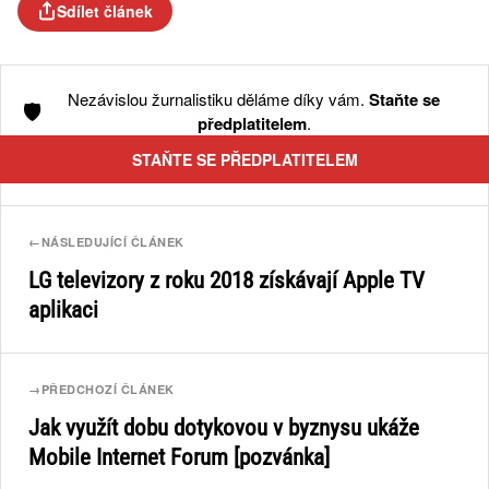
Sdílet článek
Nezávislou žurnalistiku děláme díky vám.
Staňte se
🛡️
předplatitelem
.
STAŇTE SE PŘEDPLATITELEM
←
NÁSLEDUJÍCÍ ČLÁNEK
LG televizory z roku 2018 získávají Apple TV
aplikaci
→
PŘEDCHOZÍ ČLÁNEK
Jak využít dobu dotykovou v byznysu ukáže
Mobile Internet Forum [pozvánka]