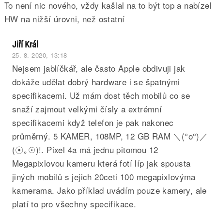
To není nic nového, vždy kašlal na to být top a nabízel
HW na nižší úrovni, než ostatní
Jiří Král
25. 8. 2020, 13:18
Nejsem jablíčkář, ale často Apple obdivuji jak
dokáže udělat dobrý hardware i se špatnými
specifikacemi. Už mám dost těch mobilů co se
snaží zajmout velkými čísly a extrémní
specifikacemi když telefon je pak nakonec
průměrný. 5 KAMER, 108MP, 12 GB RAM ＼(°o°)／
(☉｡☉)!. Pixel 4a má jednu pitomou 12
Megapixlovou kameru která fotí líp jak spousta
jiných mobilů s jejich 20ceti 100 megapixlovýma
kamerama. Jako příklad uvádím pouze kamery, ale
platí to pro všechny specifikace.