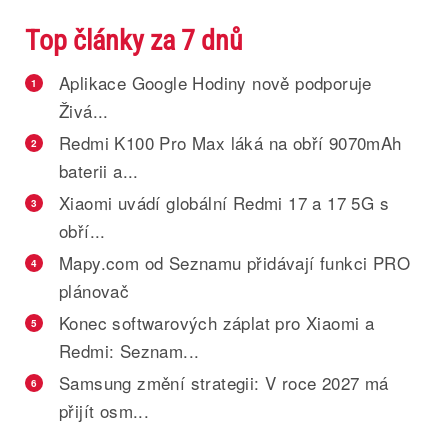
Top články za 7 dnů
Aplikace Google Hodiny nově podporuje
1
Živá...
Redmi K100 Pro Max láká na obří 9070mAh
2
baterii a...
Xiaomi uvádí globální Redmi 17 a 17 5G s
3
obří...
Mapy.com od Seznamu přidávají funkci PRO
4
plánovač
Konec softwarových záplat pro Xiaomi a
5
Redmi: Seznam...
Samsung změní strategii: V roce 2027 má
6
přijít osm...