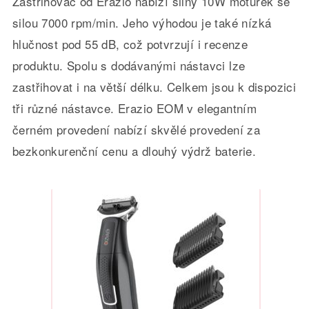
Zastřihovač od Erazio nabízí silný 10W motůrek se
silou 7000 rpm/min. Jeho výhodou je také nízká
hlučnost pod 55 dB, což potvrzují i recenze
produktu. Spolu s dodávanými nástavci lze
zastřihovat i na větší délku. Celkem jsou k dispozici
tři různé nástavce. Erazio EOM v elegantním
černém provedení nabízí skvělé provedení za
bezkonkurenční cenu a dlouhý výdrž baterie.