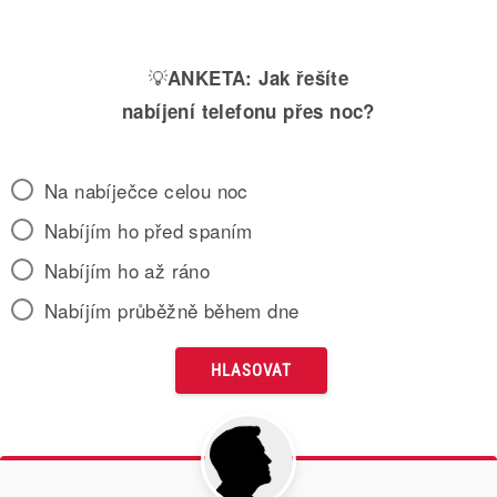
💡
ANKETA:
Jak řešíte
nabíjení telefonu přes noc?
Na nabíječce celou noc
Nabíjím ho před spaním
Nabíjím ho až ráno
Nabíjím průběžně během dne