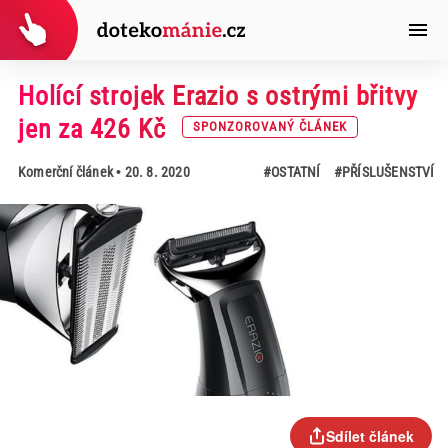
Holící strojek Erazio s ostrými břitvy
jen za 426 Kč
SPONZOROVANÝ ČLÁNEK
Komerční článek
• 20. 8. 2020
#OSTATNÍ
#PŘÍSLUŠENSTVÍ
Sdílet článek