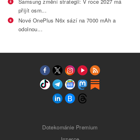
Samsung změní strategii: V roce 2027 má
5
přijít osm...
Nové OnePlus N6x sází na 7000 mAh a
6
odolnou...
Dotekománie Premium
Inzerce