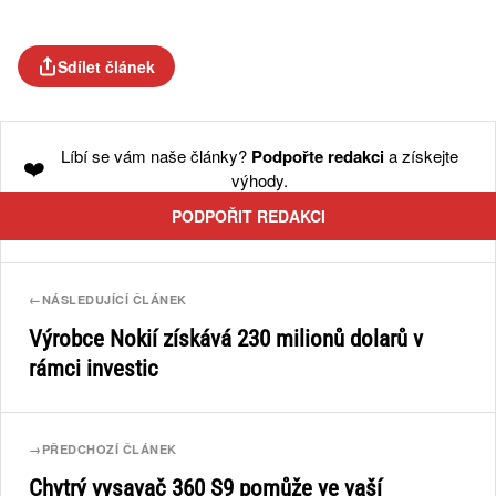
Sdílet článek
Líbí se vám naše články?
Podpořte redakci
a získejte
❤️
výhody.
PODPOŘIT REDAKCI
←
NÁSLEDUJÍCÍ ČLÁNEK
Výrobce Nokií získává 230 milionů dolarů v
rámci investic
→
PŘEDCHOZÍ ČLÁNEK
Chytrý vysavač 360 S9 pomůže ve vaší