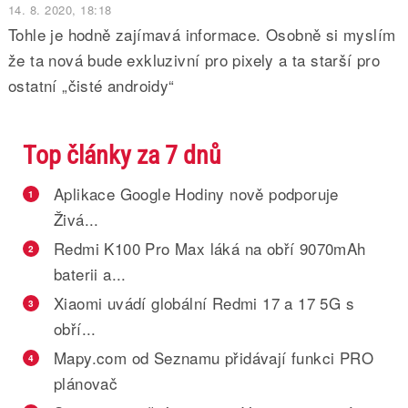
14. 8. 2020, 18:18
Tohle je hodně zajímavá informace. Osobně si myslím
že ta nová bude exkluzivní pro pixely a ta starší pro
ostatní „čisté androidy“
Top články za 7 dnů
Aplikace Google Hodiny nově podporuje
1
Živá...
Redmi K100 Pro Max láká na obří 9070mAh
2
baterii a...
Xiaomi uvádí globální Redmi 17 a 17 5G s
3
obří...
Mapy.com od Seznamu přidávají funkci PRO
4
plánovač