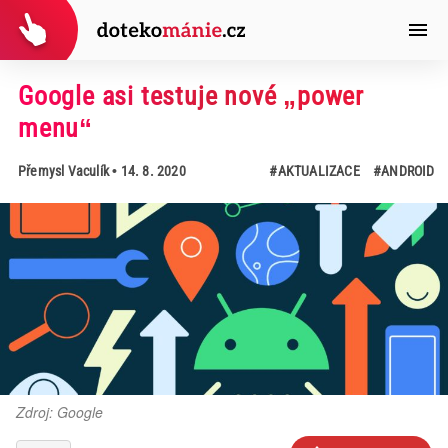
Google asi testuje nové „power
menu“
Přemysl Vaculík
• 14. 8. 2020
#AKTUALIZACE
#ANDROID
Zdroj: Google