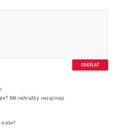
43
gle? Mě náhražky nezajímají
trolle?