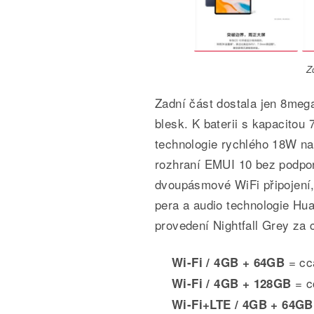
Z
Zadní část dostala jen 8mega
blesk. K baterii s kapacitou
technologie rychlého 18W na
rozhraní EMUI 10 bez podpo
dvoupásmové WiFi připojení,
pera a audio technologie Hu
provedení Nightfall Grey za 
= cc
Wi-Fi / 4GB + 64GB
= c
Wi-Fi / 4GB + 128GB
Wi-Fi+LTE / 4GB + 64GB