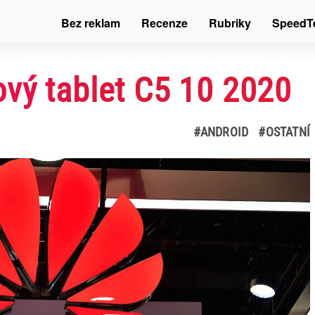
Bez reklam
Recenze
Rubriky
SpeedT
vý tablet C5 10 2020
#ANDROID
#OSTATNÍ