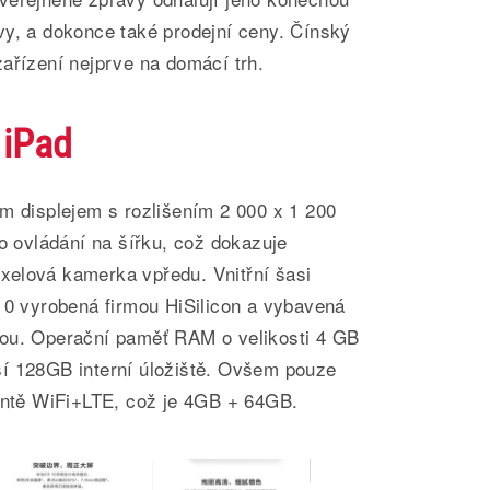
vy, a dokonce také prodejní ceny. Čínský
ařízení nejprve na domácí trh.
 iPad
m displejem s rozlišením 2 000 x 1 200
ro ovládání na šířku, což dokazuje
elová kamerka vpředu. Vnitřní šasi
10 vyrobená firmou HiSilicon a vybavená
tou. Operační paměť RAM o velikosti 4 GB
í 128GB interní úložiště. Ovšem pouze
iantě WiFi+LTE, což je 4GB + 64GB.