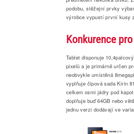
podobu, stěžejní prvky výba
výrobce vypustí první kusy z
Konkurence pro
Tablet disponuje 10,4palcový
pixelů a je primárně určen p
neobvykle umístěná 8megapix
vyplňuje čipová sada Kirin 8
celkem osmi jádry pod kapo
doplňuje buď 64GB nebo větš
jednu verzi dodávají ve var