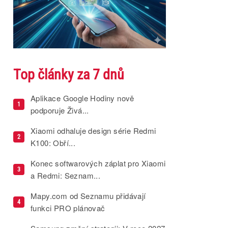
Top články za 7 dnů
Aplikace Google Hodiny nově
1
podporuje Živá...
Xiaomi odhaluje design série Redmi
2
K100: Obří...
Konec softwarových záplat pro Xiaomi
3
a Redmi: Seznam...
Mapy.com od Seznamu přidávají
4
funkci PRO plánovač