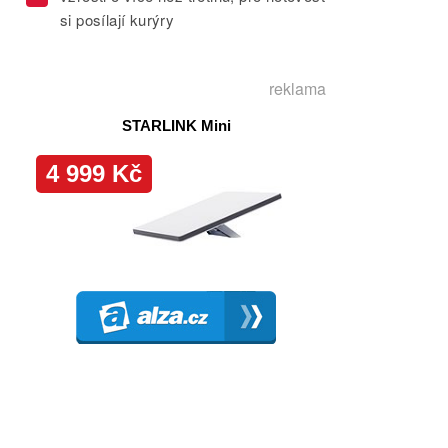
si posílají kurýry
reklama