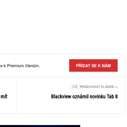
 se k Premium členům.
PŘIDAT SE K NÁM
PŘEDCHOZÍ ČLÁNEK
→
[J]
 mít
Blackview oznámil novinku Tab 8