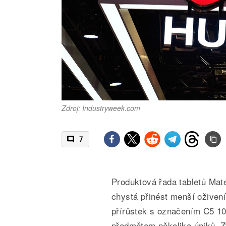
Zdroj: Industryweek.com
7
Produktová řada tabletů Mat
chystá přinést menší oživení
přírůstek s označením C5 10
předmětem několika úniků. Z