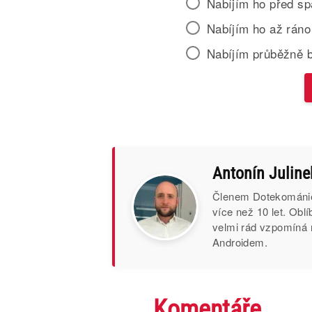
Nabíjím ho před s
Nabíjím ho až ráno
Nabíjím průběžně 
Antonín Juline
Členem Dotekománie 
více než 10 let. Obl
velmi rád vzpomíná 
Androidem.
Komentáře