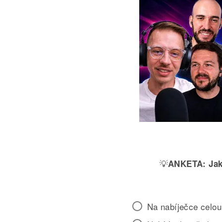
💡
ANKETA:
Jak
Na nabíječce celou