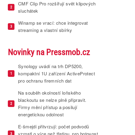
CMF Clip Pro rozšiřují svět klipových
2
sluchátek
Winamp se vrací: chce integrovat
3
streaming a vlastní sbírky
Novinky na Pressmob.cz
Synology uvádí na trh DP5200,
kompaktní 1U zařízení ActiveProtect
1
pro ochranu firemních dat
Na souběh okolností loňského
blackoutu se nelze plně připravit.
2
Firmy mění přístup a posilují
energetickou odolnost
E-šmejdi přitvrzují: počet podvodů
vzrostl o více než třetinu, pro hotovost
3