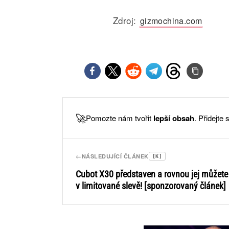
Zdroj:
gizmochina.com
🚀
Pomozte nám tvořit
lepší obsah
. Přidejte
←
NÁSLEDUJÍCÍ ČLÁNEK
[K]
Cubot X30 představen a rovnou jej můžete
v limitované slevě! [sponzorovaný článek]