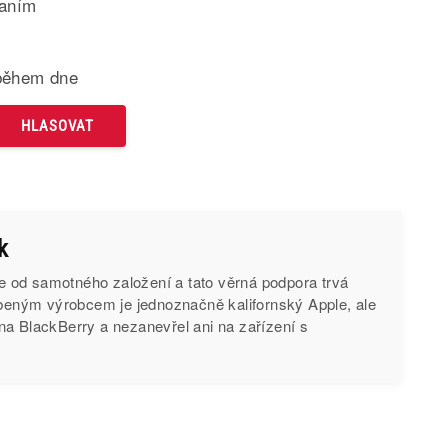
paním
během dne
k
od samotného založení a tato věrná podpora trvá
íbeným výrobcem je jednoznačně kalifornský Apple, ale
na BlackBerry a nezanevřel ani na zařízení s