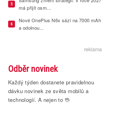
Samsung změní strategii: V roce 2027
5
má přijít osm...
Nové OnePlus N6x sází na 7000 mAh
6
a odolnou...
reklama
Odběr novinek
Každý týden dostanete pravidelnou
dávku novinek ze světa mobilů a
technologií. A nejen to 🖖