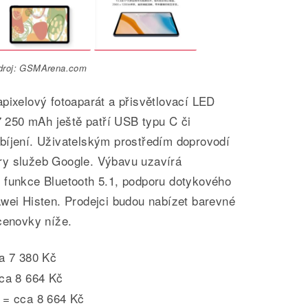
droj: GSMArena.com
pixelový fotoaparát a přisvětlovací LED
 7 250 mAh ještě patří USB typu C či
bíjení. Uživatelským prostředím doprovodí
ry služeb Google. Výbavu uzavírá
 funkce Bluetooth 5.1, podporu dotykového
awei Histen. Prodejci budou nabízet barevné
cenovky níže.
a 7 380 Kč
ca 8 664 Kč
= cca 8 664 Kč