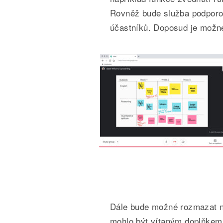
Rovněž bude služba podporo
účastníků. Doposud je možné
Dále bude možné rozmazat ne
mohlo být vítaným doplňkem.