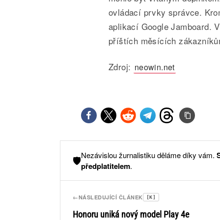
ovládací prvky správce. Kro
aplikací Google Jamboard. V
příštích měsících zákazníků
Zdroj:
neowin.net
Nezávislou žurnalistiku děláme díky vám.
🛡️
předplatitelem
.
←
NÁSLEDUJÍCÍ ČLÁNEK
[K]
Honoru uniká nový model Play 4e