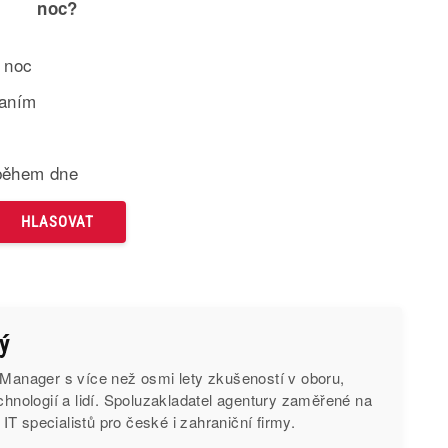
noc?
 noc
paním
během dne
ý
 Manager s více než osmi lety zkušeností v oboru,
echnologií a lidí. Spoluzakladatel agentury zaměřené na
T specialistů pro české i zahraniční firmy.