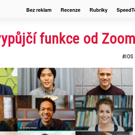
Bez reklam
Recenze
Rubriky
SpeedT
vypůjčí funkce od Zoo
#IOS