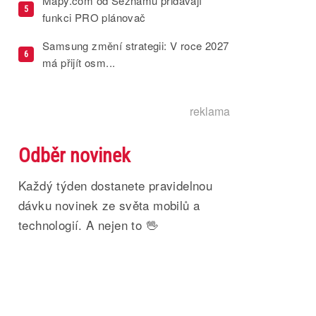
Mapy.com od Seznamu přidávají
5
funkci PRO plánovač
Samsung změní strategii: V roce 2027
6
má přijít osm...
reklama
Odběr novinek
Každý týden dostanete pravidelnou
dávku novinek ze světa mobilů a
technologií. A nejen to 🖖