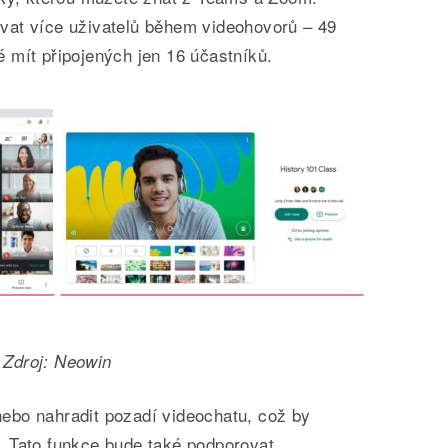
vat více uživatelů během videohovorů – 49
 mít připojených jen 16 účastníků.
Zdroj: Neowin
bo nahradit pozadí videochatu, což by
 Tato funkce bude také podporovat