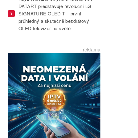
DATART představuje revoluční LG
SIGNATURE OLED T – první
3
průhledný a skutečně bezdrátový
OLED televizor na světě
reklama