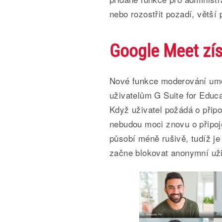
nebo rozostřit pozadí, větší 
Google Meet zís
Nové funkce moderování umož
uživatelům G Suite for Educa
Když uživatel požádá o připo
nebudou moci znovu o připoj
působí méně rušivě, tudíž je
začne blokovat anonymní uži