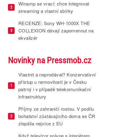
Winamp se vrací: chce integrovat
2
streaming a vlastní sbírky
RECENZE: Sony WH-1000X THE
COLLEXION dávají zapomenout na
3
ekvalizér
Novinky na Pressmob.cz
Vlastnit a neprodávat? Konzervativní
přístup u nemovitostí je v Česku
1
patrný i v případě telekomunikační
infrastruktury
Příjmy ze zahraničí rostou. V podílu
bohatství zůstávajícího doma se ČR
2
zlepšila nejvíce z EU
Když televizor splyne s interiérem.