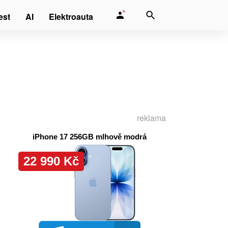
est
AI
Elektroauta
m
reklama