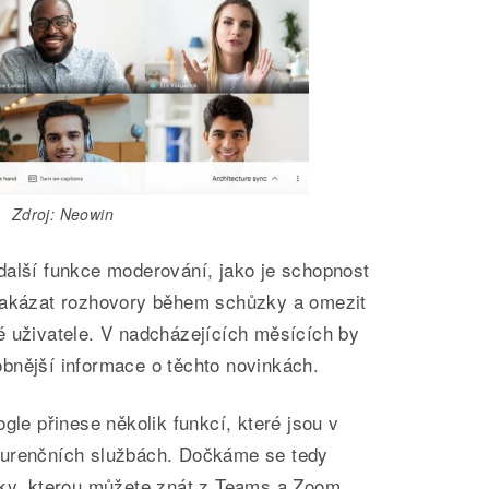
Zdroj: Neowin
další funkce moderování, jako je schopnost
zakázat rozhovory během schůzky a omezit
é uživatele. V nadcházejících měsících by
bnější informace o těchto novinkách.
gle přinese několik funkcí, které jsou v
kurenčních službách. Dočkáme se tedy
uky, kterou můžete znát z Teams a Zoom.