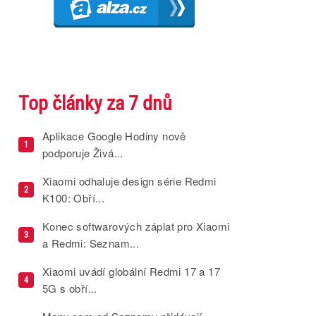
Top články za 7 dnů
Aplikace Google Hodiny nově
1
podporuje Živá...
Xiaomi odhaluje design série Redmi
2
K100: Obří...
Konec softwarových záplat pro Xiaomi
3
a Redmi: Seznam...
Xiaomi uvádí globální Redmi 17 a 17
4
5G s obří...