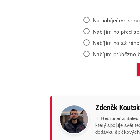
Na nabíječce celou
Nabíjím ho před s
Nabíjím ho až ráno
Nabíjím průběžně 
Zdeněk Koutsk
IT Recruiter a Sales
který spojuje svět t
dodávku špičkových I