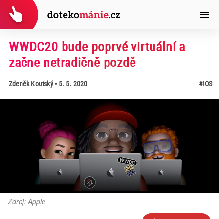
WWDC20 bude poprvé virtuální a
začne netradičně pozdě
Zdeněk Koutský
• 5. 5. 2020
#IOS
Zdroj: Apple