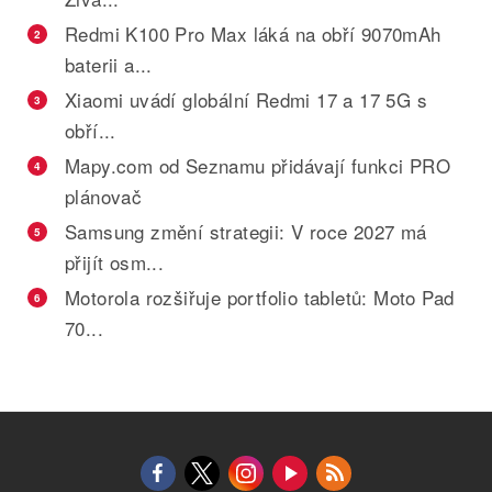
Redmi K100 Pro Max láká na obří 9070mAh
2
baterii a...
Xiaomi uvádí globální Redmi 17 a 17 5G s
3
obří...
Mapy.com od Seznamu přidávají funkci PRO
4
plánovač
Samsung změní strategii: V roce 2027 má
5
přijít osm...
Motorola rozšiřuje portfolio tabletů: Moto Pad
6
70...