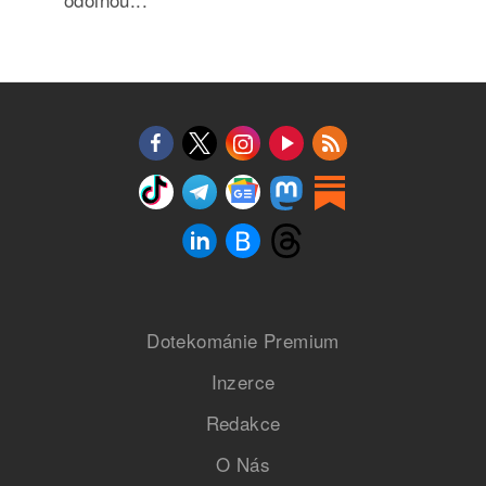
Dotekománie Premium
Inzerce
Redakce
O Nás