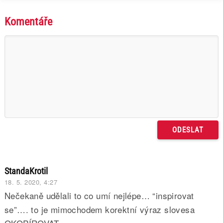
Komentáře
StandaKrotil
18. 5. 2020, 4:27
Nečekaně udělali to co umí nejlépe… “inspirovat
se”…. to je mimochodem korektní výraz slovesa