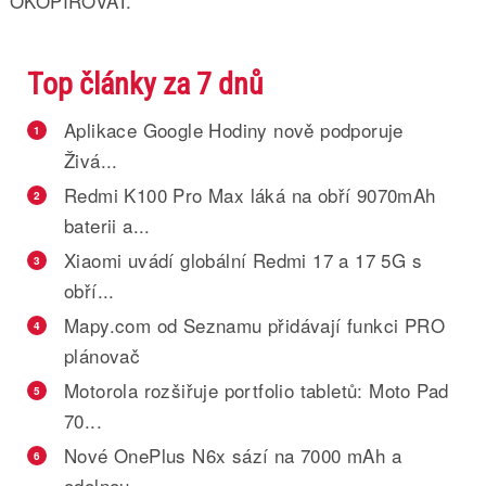
OKOPÍROVAT.
Top články za 7 dnů
Aplikace Google Hodiny nově podporuje
1
Živá...
Redmi K100 Pro Max láká na obří 9070mAh
2
baterii a...
Xiaomi uvádí globální Redmi 17 a 17 5G s
3
obří...
Mapy.com od Seznamu přidávají funkci PRO
4
plánovač
Motorola rozšiřuje portfolio tabletů: Moto Pad
5
70...
Nové OnePlus N6x sází na 7000 mAh a
6
odolnou...