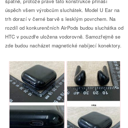
špatně, protože právě tato konstrukce přináší
úspěch všem výrobcům sluchátek. Model U Ear na
trh dorazí v černé barvě s lesklým povrchem. Na
rozdíl od konkurenčních AirPods budou sluchátka od
HTC v pouzdře uložena vodorovně. Samozřejmě se
zde budou nacházet magnetické
nabíjecí konektory.