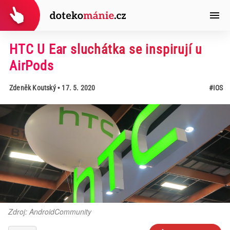
HTC U Ear sluchátka se inspirují u
AirPods
Zdeněk Koutský
• 17. 5. 2020
#IOS
Zdroj: AndroidCommunity