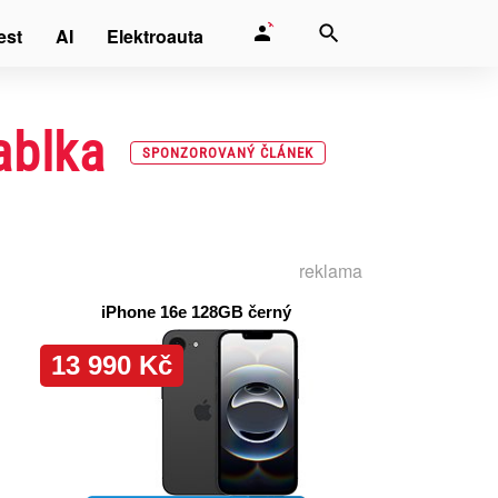
est
AI
Elektroauta
jablka
SPONZOROVANÝ ČLÁNEK
reklama