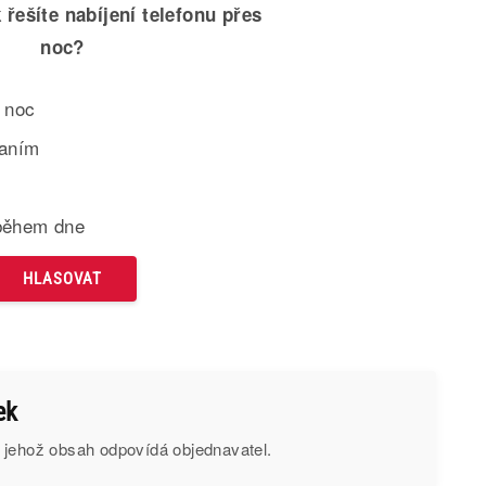
 řešíte nabíjení telefonu přes
noc?
 noc
paním
během dne
ek
 jehož obsah odpovídá objednavatel.