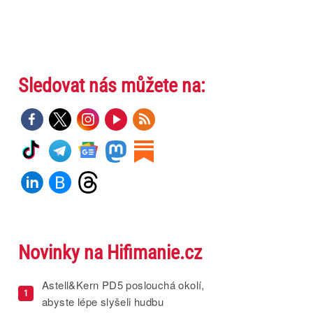
Sledovat nás můžete na:
Novinky na Hifimanie.cz
Astell&Kern PD5 poslouchá okolí,
1
abyste lépe slyšeli hudbu