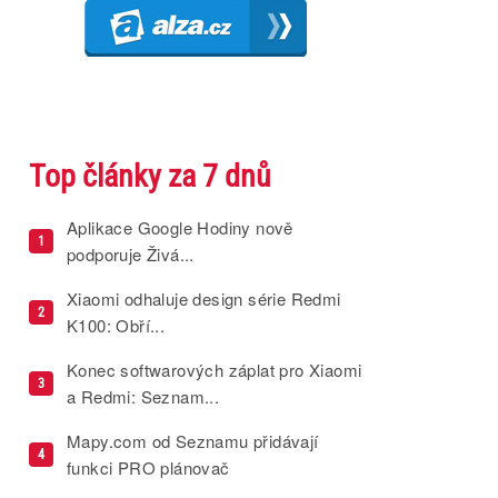
Top články za 7 dnů
Aplikace Google Hodiny nově
1
podporuje Živá...
Xiaomi odhaluje design série Redmi
2
K100: Obří...
Konec softwarových záplat pro Xiaomi
3
a Redmi: Seznam...
Mapy.com od Seznamu přidávají
4
funkci PRO plánovač