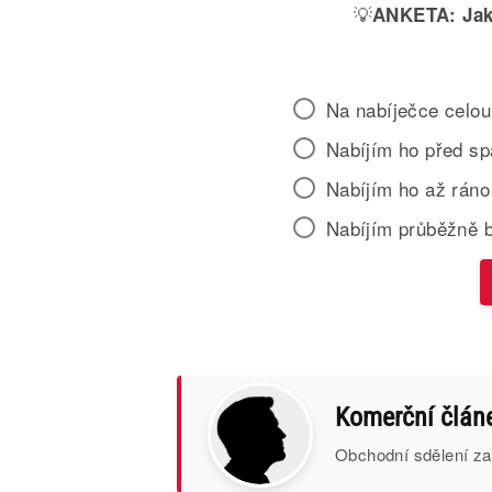
💡
ANKETA:
Jak
Na nabíječce celou
Nabíjím ho před s
Nabíjím ho až ráno
Nabíjím průběžně 
Komerční člán
Obchodní sdělení za