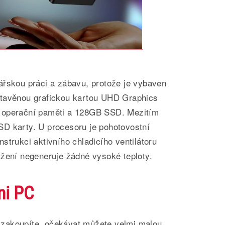
ářskou práci a zábavu, protože je vybaven
stavěnou grafickou kartou UHD Graphics
 operační paměti a 128GB SSD. Mezitím
D karty. U procesoru je pohotovostní
strukci aktivního chladicího ventilátoru
ížení negeneruje žádné vysoké teploty.
ni PC
zakoupíte, očekávat můžete velmi malou