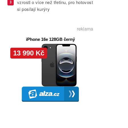
vzrostl o více než třetinu, pro hotovost
3
si posílají kurýry
reklama