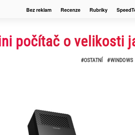
Bez reklam
Recenze
Rubriky
SpeedT
ni počítač o velikosti 
#OSTATNÍ
#WINDOWS