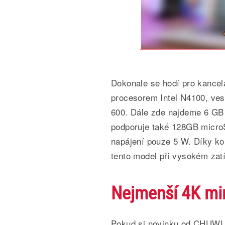
Dokonale se hodí pro kancel
procesorem Intel N4100, ve
600. Dále zde najdeme 6 GB
podporuje také 128GB microS
napájení pouze 5 W. Díky kon
tento model při vysokém zat
Nejmenší 4K mi
Pokud si novinku od CHUWI 