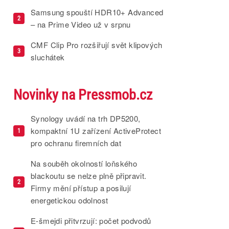
Samsung spouští HDR10+ Advanced
2
– na Prime Video už v srpnu
CMF Clip Pro rozšiřují svět klipových
3
sluchátek
Novinky na Pressmob.cz
Synology uvádí na trh DP5200,
kompaktní 1U zařízení ActiveProtect
1
pro ochranu firemních dat
Na souběh okolností loňského
blackoutu se nelze plně připravit.
2
Firmy mění přístup a posilují
energetickou odolnost
E-šmejdi přitvrzují: počet podvodů