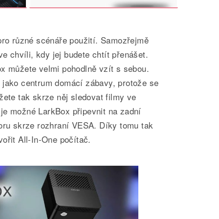
 pro různé scénáře použití. Samozřejmě
ve chvíli, kdy jej budete chtít přenášet.
ox můžete velmi pohodlně vzít s sebou.
 jako centrum domácí zábavy, protože se
žete tak skrze něj sledovat filmy ve
je možné LarkBox připevnit na zadní
zoru skrze rozhraní VESA. Díky tomu tak
ořit All-In-One počítač.