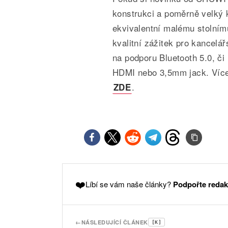
konstrukci a poměrně velký 
ekvivalentní malému stolním
kvalitní zážitek pro kancelá
na podporu Bluetooth 5.0, či
HDMI nebo 3,5mm jack. Více
.
ZDE
❤️
Líbí se vám naše články?
Podpořte redak
←
NÁSLEDUJÍCÍ ČLÁNEK
[K]