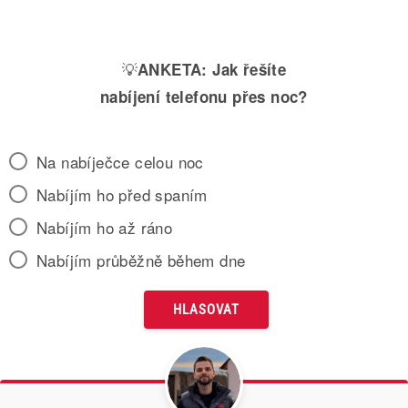
💡
ANKETA:
Jak řešíte
nabíjení telefonu přes noc?
Na nabíječce celou noc
Nabíjím ho před spaním
Nabíjím ho až ráno
Nabíjím průběžně během dne