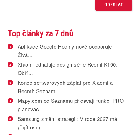
Top články za 7 dnů
Aplikace Google Hodiny nově podporuje
1
Živá...
Xiaomi odhaluje design série Redmi K100:
2
Obří...
Konec softwarových záplat pro Xiaomi a
3
Redmi: Seznam...
Mapy.com od Seznamu přidávají funkci PRO
4
plánovač
Samsung změní strategii: V roce 2027 má
5
přijít osm...