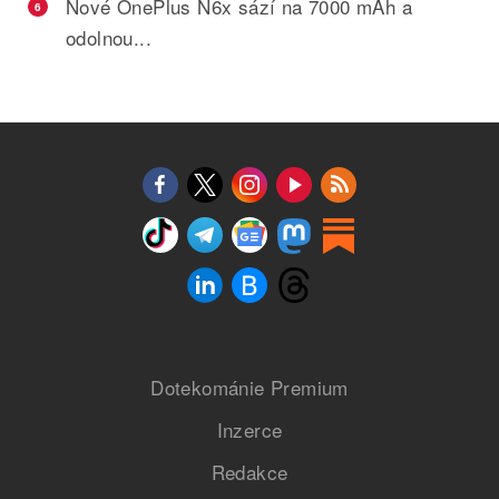
Nové OnePlus N6x sází na 7000 mAh a
6
odolnou...
Dotekománie Premium
Inzerce
Redakce