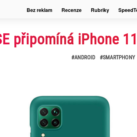
Bez reklam
Recenze
Rubriky
SpeedT
E připomíná iPhone 11
#ANDROID
#SMARTPHONY