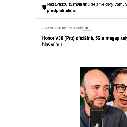
Nezávislou žurnalistiku děláme díky vám.
🛡️
předplatitelem
.
←
NÁSLEDUJÍCÍ ČLÁNEK
[K]
Honor V30 (Pro) oficiálně, 5G a megapixel
hlavní roli