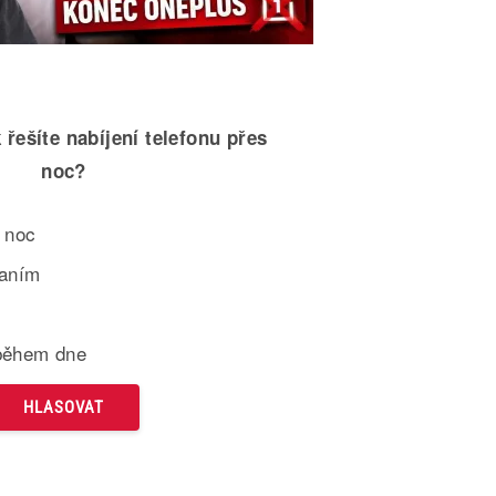
 řešíte nabíjení telefonu přes
noc?
 noc
paním
během dne