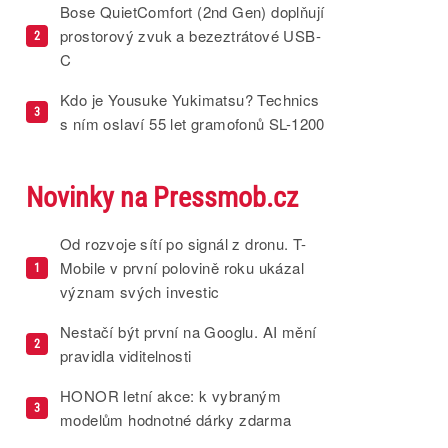
Bose QuietComfort (2nd Gen) doplňují
prostorový zvuk a bezeztrátové USB-
2
C
Kdo je Yousuke Yukimatsu? Technics
3
s ním oslaví 55 let gramofonů SL-1200
Novinky na Pressmob.cz
Od rozvoje sítí po signál z dronu. T-
Mobile v první polovině roku ukázal
1
význam svých investic
Nestačí být první na Googlu. AI mění
2
pravidla viditelnosti
HONOR letní akce: k vybraným
3
modelům hodnotné dárky zdarma