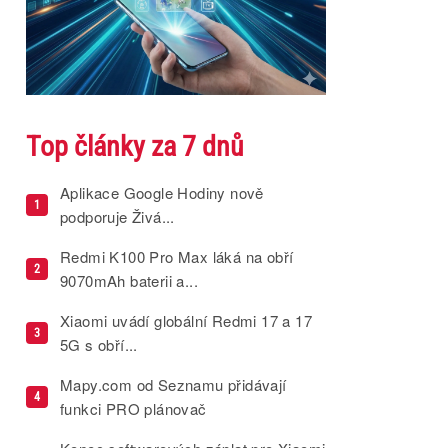
Top články za 7 dnů
Aplikace Google Hodiny nově
1
podporuje Živá...
Redmi K100 Pro Max láká na obří
2
9070mAh baterii a...
Xiaomi uvádí globální Redmi 17 a 17
3
5G s obří...
Mapy.com od Seznamu přidávají
4
funkci PRO plánovač