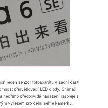
spoň jeden senzor fotoaparátu v zadní části
tomnost přisvětlovací LED diody. Snímač
ní nepřímo předpovídá nasazení displeje s
ným výřezem pro čelní selfie kamerku.