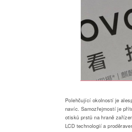
Polehčující okolností je ale
navíc. Samozřejmostí je pří
otisků prstů na hraně zaříze
LCD technologií a proděrave