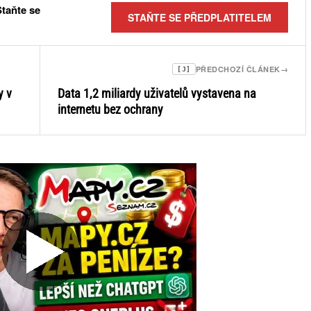
Staňte se
STAŇTE SE PŘEDPLATITELEM
PŘEDCHOZÍ ČLÁNEK
→
[J]
y v
Data 1,2 miliardy uživatelů vystavena na
internetu bez ochrany