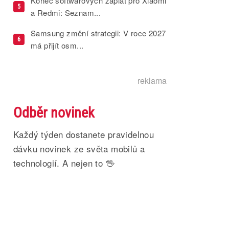
Konec softwarových záplat pro Xiaomi
5
a Redmi: Seznam...
Samsung změní strategii: V roce 2027
6
má přijít osm...
reklama
Odběr novinek
Každý týden dostanete pravidelnou
dávku novinek ze světa mobilů a
technologií. A nejen to 🖖