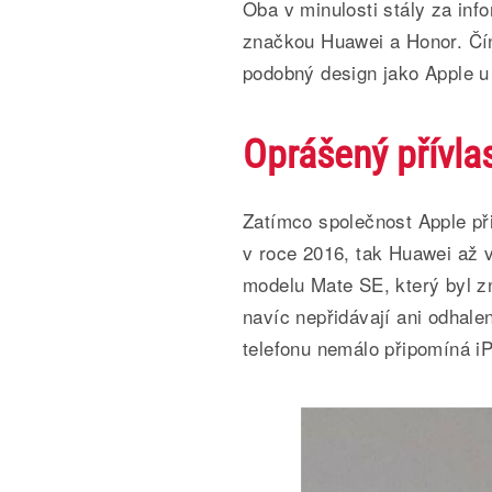
Oba v minulosti stály za in
značkou Huawei a Honor. Čín
podobný design jako Apple u
Oprášený přívla
Zatímco společnost Apple př
v roce 2016, tak Huawei až 
modelu Mate SE, který byl z
navíc nepřidávají ani odhale
telefonu nemálo připomíná i