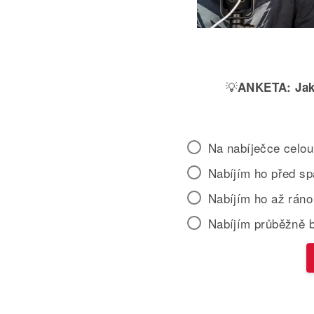
💡
ANKETA:
Jak
Na nabíječce celou
Nabíjím ho před s
Nabíjím ho až ráno
Nabíjím průběžně 