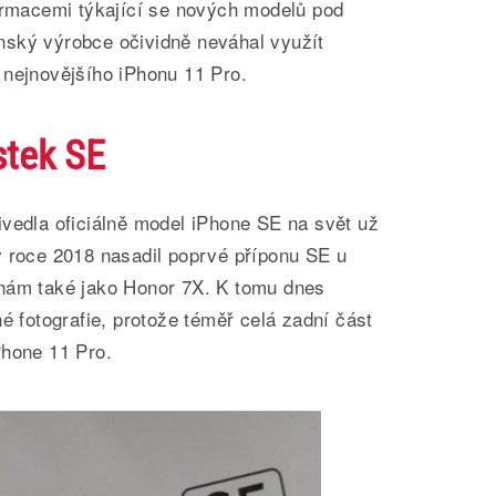
formacemi týkající se nových modelů pod
ský výrobce očividně neváhal využít
 nejnovějšího iPhonu 11 Pro.
stek SE
ivedla oficiálně model iPhone SE na svět už
v roce 2018 nasadil poprvé příponu SE u
nám také jako Honor 7X. K tomu dnes
né fotografie, protože téměř celá zadní část
Phone 11 Pro.