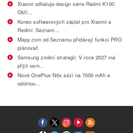
Xiaomi odhaluje design série Redmi K100:
2
Obří...
Konec softwarových záplat pro Xiaomi a
3
Redmi: Seznam...
Mapy.com od Seznamu přidávají funkci PRO
4
plánovač
Samsung změní strategii: V roce 2027 má
5
přijít osm...
Nové OnePlus N6x sází na 7000 mAh a
6
odolnou...