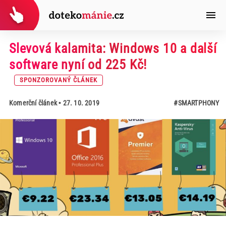
Slevová kalamita: Windows 10 a další
software nyní od 225 Kč!
SPONZOROVANÝ ČLÁNEK
Komerční článek
• 27. 10. 2019
#SMARTPHONY