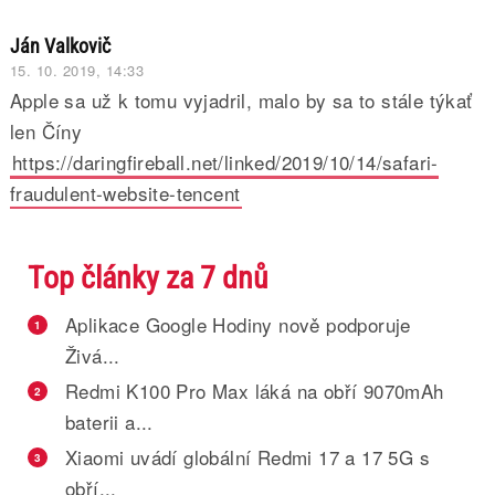
Ján Valkovič
15. 10. 2019, 14:33
Apple sa už k tomu vyjadril, malo by sa to stále týkať
len Číny
https://daringfireball.net/linked/2019/10/14/safari-
fraudulent-website-tencent
Top články za 7 dnů
Aplikace Google Hodiny nově podporuje
1
Živá...
Redmi K100 Pro Max láká na obří 9070mAh
2
baterii a...
Xiaomi uvádí globální Redmi 17 a 17 5G s
3
obří...