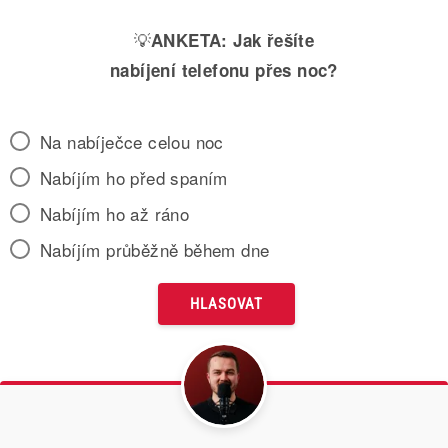
💡
ANKETA:
Jak řešíte
nabíjení telefonu přes noc?
Na nabíječce celou noc
Nabíjím ho před spaním
Nabíjím ho až ráno
Nabíjím průběžně během dne