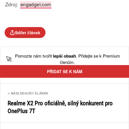
Zdroj:
engadget.com
Sdílet článek
Pomozte nám tvořit
lepší obsah
. Přidejte se k Premium
🚀
členům.
PŘIDAT SE K NÁM
←
NÁSLEDUJÍCÍ ČLÁNEK
Realme X2 Pro oficiálně, silný konkurent pro
OnePlus 7T