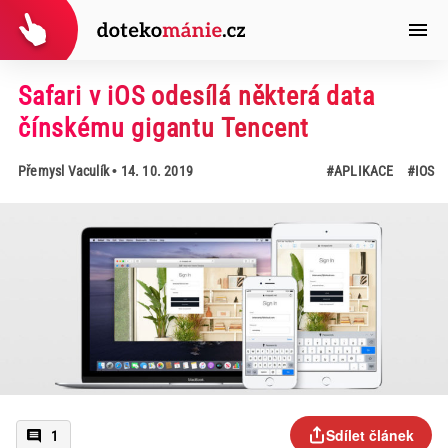
Safari v iOS odesílá některá data
čínskému gigantu Tencent
Přemysl Vaculík
• 14. 10. 2019
#APLIKACE
#IOS
Sdílet článek
1