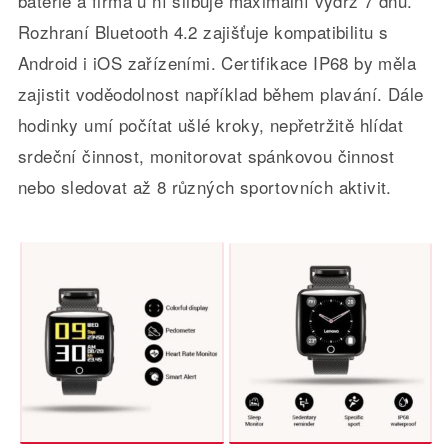
baterie a firma u ní slibuje maximální výdrž 7 dnů.
Rozhraní Bluetooth 4.2 zajišťuje kompatibilitu s
Android i iOS zařízeními. Certifikace IP68 by měla
zajistit voděodolnost například během plavání. Dále
hodinky umí počítat ušlé kroky, nepřetržitě hlídat
srdeční činnost, monitorovat spánkovou činnost
nebo sledovat až 8 různých sportovních aktivit.