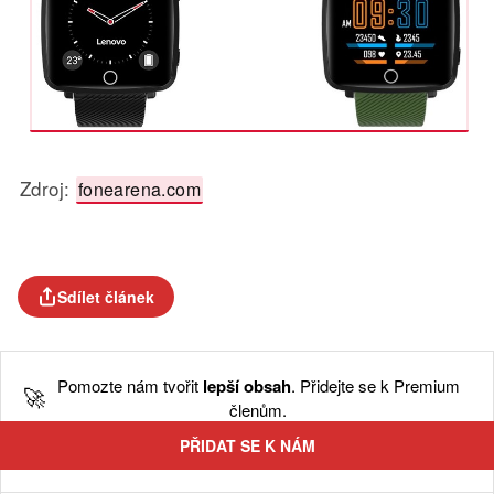
Zdroj:
fonearena.com
Sdílet článek
Pomozte nám tvořit
lepší obsah
. Přidejte se k Premium
🚀
členům.
PŘIDAT SE K NÁM