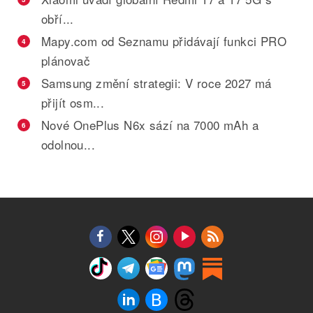
obří...
Mapy.com od Seznamu přidávají funkci PRO
4
plánovač
Samsung změní strategii: V roce 2027 má
5
přijít osm...
Nové OnePlus N6x sází na 7000 mAh a
6
odolnou...