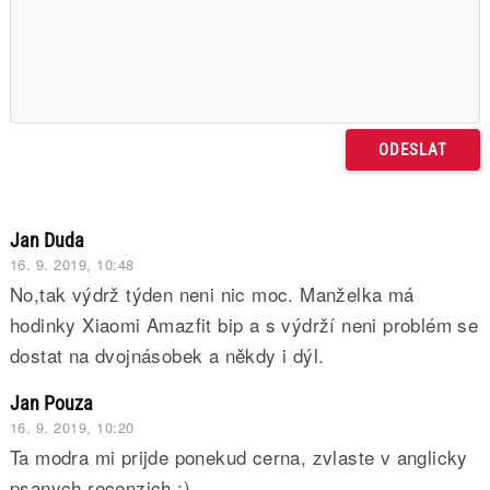
Jan Duda
16. 9. 2019, 10:48
No,tak výdrž týden neni nic moc. Manželka má
hodinky Xiaomi Amazfit bip a s výdrží neni problém se
dostat na dvojnásobek a někdy i dýl.
Jan Pouza
16. 9. 2019, 10:20
Ta modra mi prijde ponekud cerna, zvlaste v anglicky
psanych recenzich ;)