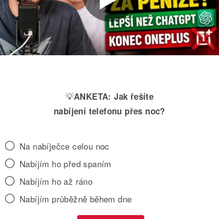
💡
ANKETA:
Jak řešíte
nabíjení telefonu přes noc?
Na nabíječce celou noc
Nabíjím ho před spaním
Nabíjím ho až ráno
Nabíjím průběžně během dne