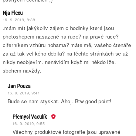
Nja Flexu
16. 9. 2019, 8:38
.mám mít jakýkoliv zájem o hodinky které jsou
photoshopem nasazené na ruce? na pravé ruce?
ciferníkem vzhůru nohama? máte mě, vašeho čtenáře
za až tak velikého debila? na těchto stránkách se už
nikdy neobjevím. nenávidím když mi někdo lže.
sbohem navždy.
Jan Pouza
16. 9. 2019, 9:41
Bude se nam styskat. Ahoj. Btw good point!
Přemysl Vaculík
16. 9. 2019, 9:55
Všechny produktové fotografie jsou upravené