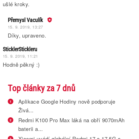
ušlé kroky.
Přemysl Vaculík
15. 9. 2019, 13:27
Díky, upraveno.
SticklerStickleru
15. 9. 2019, 11:21
Hodně pěkný :)
Top články za 7 dnů
Aplikace Google Hodiny nově podporuje
1
Živá...
Redmi K100 Pro Max láká na obří 9070mAh
2
baterii a...
Xiaomi uvádí globální Redmi 17 a 17 5G s
3