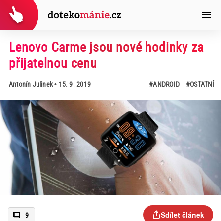
Lenovo Carme jsou nové hodinky za
přijatelnou cenu
Antonín Julinek
• 15. 9. 2019
#ANDROID
#OSTATNÍ
Sdílet článek
9