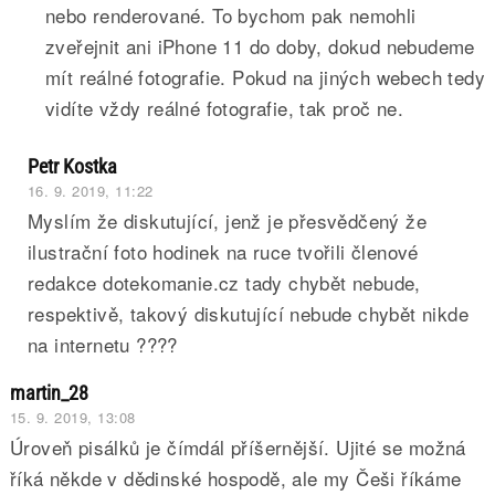
nebo renderované. To bychom pak nemohli
zveřejnit ani iPhone 11 do doby, dokud nebudeme
mít reálné fotografie. Pokud na jiných webech tedy
vidíte vždy reálné fotografie, tak proč ne.
Petr Kostka
16. 9. 2019, 11:22
Myslím že diskutující, jenž je přesvědčený že
ilustrační foto hodinek na ruce tvořili členové
redakce dotekomanie.cz tady chybět nebude,
respektivě, takový diskutující nebude chybět nikde
na internetu ????
martin_28
15. 9. 2019, 13:08
Úroveň pisálků je čímdál příšernější. Ujité se možná
říká někde v dědinské hospodě, ale my Češi říkáme