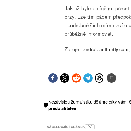
Jak již bylo zmíněno, předst
brzy. Lze tím pádem předpok
i podrobnějších informací 
průběžně informovat.
Zdroje:
androidauthority.com
Nezávislou žurnalistiku děláme díky vám.
🛡️
předplatitelem
.
←
NÁSLEDUJÍCÍ ČLÁNEK
[K]