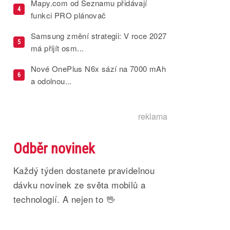
Mapy.com od Seznamu přidávají
4
funkci PRO plánovač
Samsung změní strategii: V roce 2027
5
má přijít osm...
Nové OnePlus N6x sází na 7000 mAh
6
a odolnou...
reklama
Odběr novinek
Každý týden dostanete pravidelnou
dávku novinek ze světa mobilů a
technologií. A nejen to 🖖