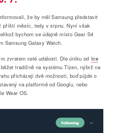
informovali, že by měl Samsung představit
ž příští měsíc, tedy v srpnu. Nyní však
 jelikož bychom se údajně místo Gear S4
vem Samsung Galaxy Watch.
m zvratem celé události. Dle úniku od
Ice
běžet tradičně na systému Tizen, nýbrž na
vahu přicházejí dvě možnosti, buď půjde o
tavený na platformě od Googlu, nebo
gle Wear OS.