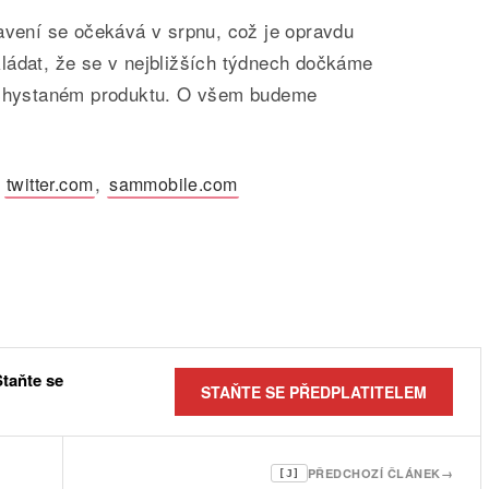
avení se očekává v srpnu, což je opravdu
ládat, že se v nejbližších týdnech dočkáme
o chystaném produktu. O všem budeme
,
,
twitter.com
sammobile.com
Staňte se
STAŇTE SE PŘEDPLATITELEM
PŘEDCHOZÍ ČLÁNEK
→
[J]