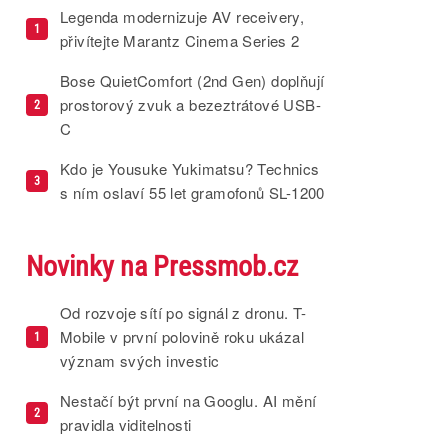
Legenda modernizuje AV receivery,
1
přivítejte Marantz Cinema Series 2
Bose QuietComfort (2nd Gen) doplňují
prostorový zvuk a bezeztrátové USB-
2
C
Kdo je Yousuke Yukimatsu? Technics
3
s ním oslaví 55 let gramofonů SL-1200
Novinky na Pressmob.cz
Od rozvoje sítí po signál z dronu. T-
Mobile v první polovině roku ukázal
1
význam svých investic
Nestačí být první na Googlu. AI mění
2
pravidla viditelnosti