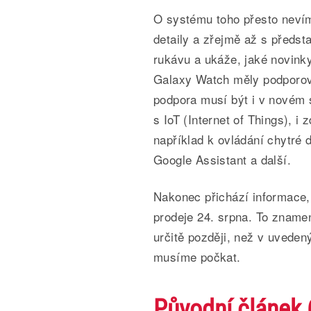
O systému toho přesto neví
detaily a zřejmě až s předs
rukávu a ukáže, jaké novinky 
Galaxy Watch měly podporova
podpora musí být i v novém 
s IoT (Internet of Things), i
například k ovládání chytré 
Google Assistant a další.
Nakonec přichází informace,
prodeje 24. srpna. To znamen
určitě později, než v uvedený
musíme počkat.
Původní článek 