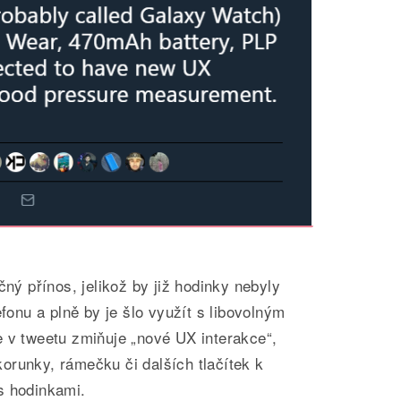
čný přínos, jelikož by již hodinky nebyly
efonu a plně by je šlo využít s libovolným
e v tweetu zmiňuje „nové UX interakce“,
orunky, rámečku či dalších tlačítek k
s hodinkami.