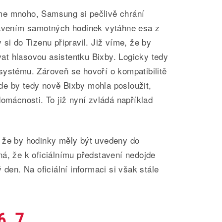
me mnoho, Samsung si pečlivě chrání
tavením samotných hodinek vytáhne esa z
si do Tizenu připravil. Již víme, že by
t hlasovou asistentku Bixby. Logicky tedy
systému. Zároveň se hovoří o kompatibilitě
 zde by tedy nově Bixby mohla posloužit,
domácnosti. To již nyní zvládá například
 že by hodinky měly být uvedeny do
á, že k oficiálnímu představení nedojde
 den. Na oficiální informaci si však stále
6. 7.