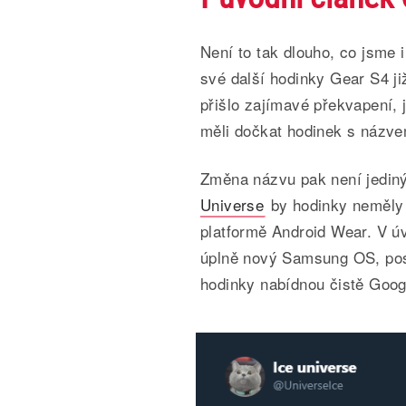
Není to tak dlouho, co jsme 
své další hodinky Gear S4 ji
přišlo zajímavé překvapení,
měli dočkat hodinek s náz
Změna názvu pak není jediný
Universe
by hodinky neměly 
platformě Android Wear. V ú
úplně nový Samsung OS, pos
hodinky nabídnou čistě Goo