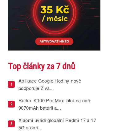
Top články za 7 dnů
Aplikace Google Hodiny nově
1
podporuje Živá...
Redmi K100 Pro Max láká na obří
2
9070mAh baterii a...
Xiaomi uvádí globální Redmi 17 a 17
3
5G s obří...