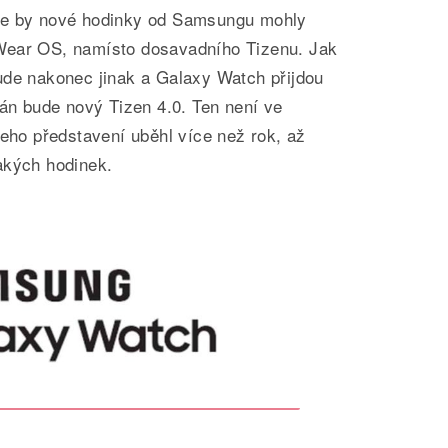
že by nové hodinky od Samsungu mohly
Wear OS, namísto dosavadního Tizenu. Jak
ude nakonec jinak a Galaxy Watch přijdou
ván bude nový Tizen 4.0. Ten není ve
jeho představení uběhl více než rok, až
akých hodinek.