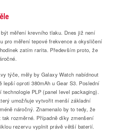
ěle
být měření krevního tlaku. Dnes již není
u pro měření tepové frekvence a okysličení
 hodinek zatím rarita. Především proto, že
áročné.
avy týče, měly by Galaxy Watch nabídnout
ně lepší oproti 380mAh u Gear S3. Poslední
í technologie PLP (panel level packaging).
který umožňuje vytvořit menší základní
 méně náročný. Znamenalo by to tedy, že
t tak rozměrné. Případně díky zmenšení
iklou rezervu vyplnit právě větší baterií.