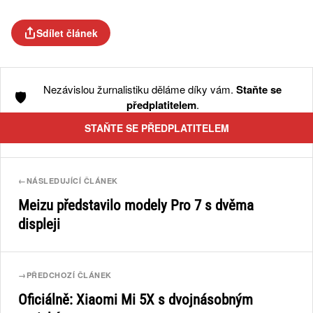
Sdílet článek
Nezávislou žurnalistiku děláme díky vám.
Staňte se
🛡️
předplatitelem
.
STAŇTE SE PŘEDPLATITELEM
←
NÁSLEDUJÍCÍ ČLÁNEK
Meizu představilo modely Pro 7 s dvěma
displeji
→
PŘEDCHOZÍ ČLÁNEK
Oficiálně: Xiaomi Mi 5X s dvojnásobným