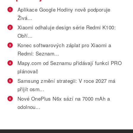
Aplikace Google Hodiny nově podporuje
1
Živá...
Xiaomi odhaluje design série Redmi K100:
2
Obří...
Konec softwarových záplat pro Xiaomi a
3
Redmi: Seznam...
Mapy.com od Seznamu přidávají funkci PRO
4
plánovač
Samsung změní strategii: V roce 2027 má
5
přijít osm...
Nové OnePlus N6x sází na 7000 mAh a
6
odolnou...