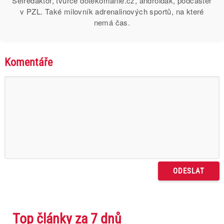
Šéfredaktor, tvůrce dotekomanie.cz, androiďák, podcaster
v PZL. Také milovník adrenalinových sportů, na které
nemá čas.
Komentáře
Top články za 7 dnů