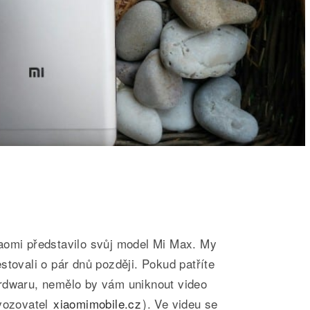
aomi představilo svůj model Mi Max. My
stovali o pár dnů později. Pokud patříte
rdwaru, nemělo by vám uniknout video
ovozovatel
xiaomimobile.cz
). Ve videu se