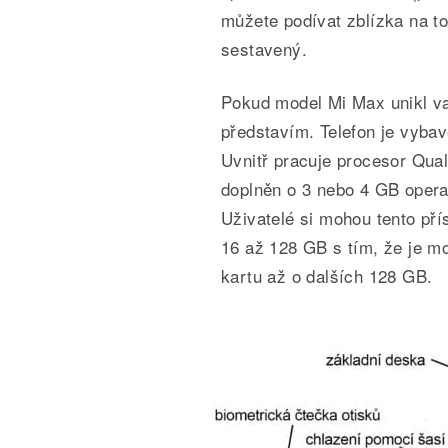
můžete podívat zblízka na t
sestavený.
Pokud model Mi Max unikl va
představím. Telefon je vybav
Uvnitř pracuje procesor Qua
doplněn o 3 nebo 4 GB operač
Uživatelé si mohou tento pří
16 až 128 GB s tím, že je m
kartu až o dalších 128 GB.