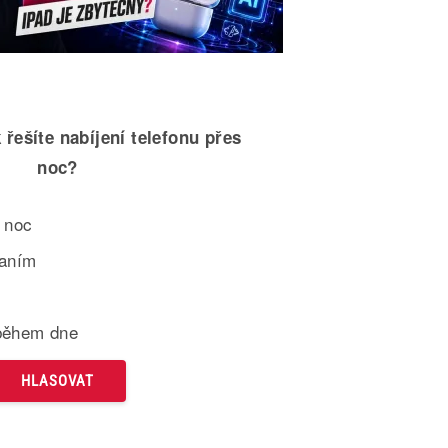
 řešíte nabíjení telefonu přes
noc?
 noc
paním
během dne