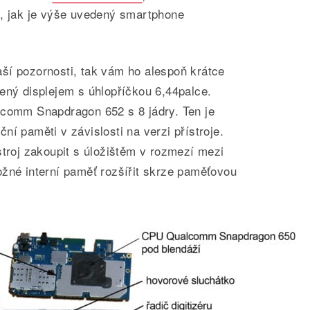
o, jak je výše uvedený smartphone
ší pozornosti, tak vám ho alespoň krátce
ený displejem s úhlopříčkou 6,44palce.
lcomm Snapdragon 652 s 8 jádry. Ten je
ní paměti v závislosti na verzi přístroje.
stroj zakoupit s úložištěm v rozmezí mezi
ožné interní paměť rozšířit skrze paměťovou