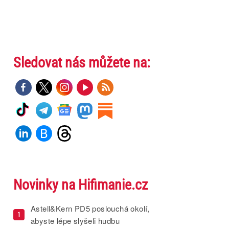
Sledovat nás můžete na:
Novinky na Hifimanie.cz
Astell&Kern PD5 poslouchá okolí,
1
abyste lépe slyšeli hudbu