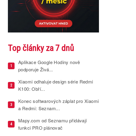
Top články za 7 dnů
Aplikace Google Hodiny nově
1
podporuje Živá...
Xiaomi odhaluje design série Redmi
2
K100: Obří...
Konec softwarových záplat pro Xiaomi
3
a Redmi: Seznam...
Mapy.com od Seznamu přidávají
4
funkci PRO plánovač