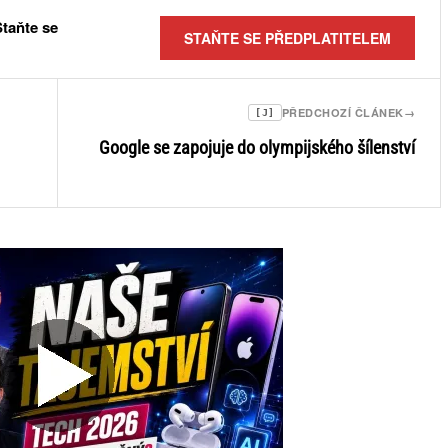
Staňte se
STAŇTE SE PŘEDPLATITELEM
PŘEDCHOZÍ ČLÁNEK
→
[J]
Google se zapojuje do olympijského šílenství