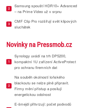
Samsung spouští HDR10+ Advanced
2
– na Prime Video už v srpnu
CMF Clip Pro rozšiřují svět klipových
3
sluchátek
Novinky na Pressmob.cz
Synology uvádí na trh DP5200,
kompaktní 1U zařízení ActiveProtect
1
pro ochranu firemních dat
Na souběh okolností loňského
blackoutu se nelze plně připravit.
2
Firmy mění přístup a posilují
energetickou odolnost
E-šmejdi přitvrzují: počet podvodů