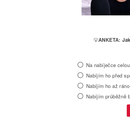
💡
ANKETA:
Jak
Na nabíječce celou
Nabíjím ho před s
Nabíjím ho až ráno
Nabíjím průběžně 