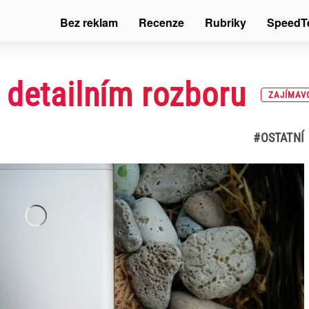
Bez reklam
Recenze
Rubriky
SpeedT
 detailním rozboru
ZAJÍMAV
#OSTATNÍ