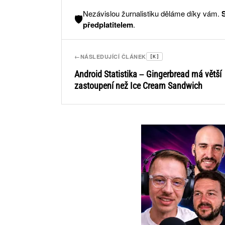
Nezávislou žurnalistiku děláme díky vám.
🛡️
předplatitelem
.
←
NÁSLEDUJÍCÍ ČLÁNEK
[K]
Android Statistika – Gingerbread má větší
zastoupení než Ice Cream Sandwich