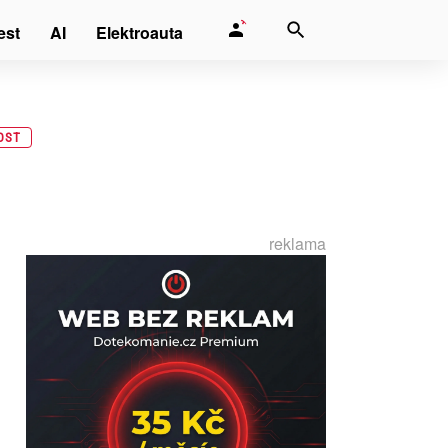
est
AI
Elektroauta
OST
reklama