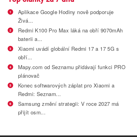
Aplikace Google Hodiny nově podporuje
1
Živá...
Redmi K100 Pro Max láká na obří 9070mAh
2
baterii a...
Xiaomi uvádí globální Redmi 17 a 17 5G s
3
obří...
Mapy.com od Seznamu přidávají funkci PRO
4
plánovač
Konec softwarových záplat pro Xiaomi a
5
Redmi: Seznam...
Samsung změní strategii: V roce 2027 má
6
přijít osm...