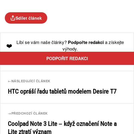
Sdílet článek
Líbí se vám naše články?
Podpořte redakci
a získejte
❤️
výhody.
PODPOŘIT REDAKCI
←
NÁSLEDUJÍCÍ ČLÁNEK
HTC opráší řadu tabletů modelem Desire T7
→
PŘEDCHOZÍ ČLÁNEK
Coolpad Note 3 Lite – když označení Note a
Lite ztratí význam