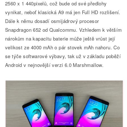
2560 x 1 440pixelů, což bude od své předlohy
vynikat, neboť klasická A9 má jen Full HD rozlišení.
Dále k němu dosadí osmijádrový procesor
Snapdragon 652 od Qualcommu. Vzhledem k větším
nárokům na kapacitu baterie může ještě vrůst její
velikost ze 4000 mAh o pár stovek mAh nahoru. Co
se týče softwarové výbavy, tak už v základu poběží
Android v nejnovější verzi 6.0 Marshmallow.